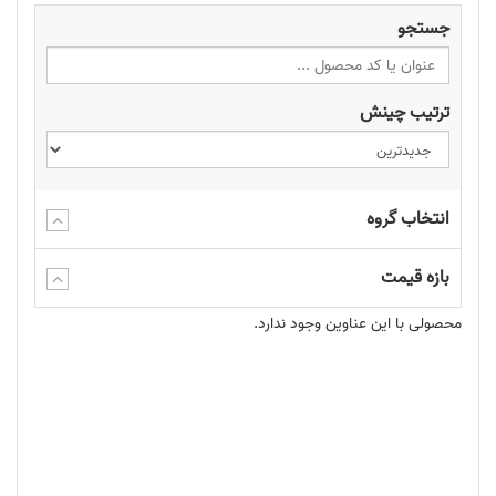
(فرابنفش) خشک می‌شود. روکش UV نور را
منعکس
کرده و ظاهری
جستجو
جذاب و براق به لیبل می‌دهد که باعث
درخشندگی
رنگ‌ها می‌شود.
امکان نوشتن بوسیله
خودکار
روی لیبل کاغذی با روکش UV فراهم
ترتیب چینش
نیست. همچنین پوشش یووی مانع از پاره شدن لیبل نمی‌شود. اگر
می‌خواهید بر روی لیبل بنویسید،
لیبل کاغذی بدون روکش
و یا
لیبل
کاغذی سلفون مات
جایگزین مناسبی برای این محصول می‌باشند.
انتخاب گروه
درصورتیکه می‌خواهید لیبل مقاومت بالایی در برابر پاره شدن داشته
باشد،
لیبل کاغذی سلفون براق
جایگزین مناسبی می‌تواند می‌باشد.
بازه قیمت
گوشه‌های این لیبل، بصورت
دورصاف
است و در ابعاد 8.5 در 4.8 تا
محصولی با این عناوین وجود ندارد.
چسب این محصول
ابعاد 48 در 34 سانتی‌متر چاپ می‌شود.
مناسب
شرایط نرمال
و سطوح تمیز، تخت و خشک می‌باشد.
تغییرات رطوبتی، باعث موج‌دار شدن لبه‌ها می‌شود.
از مزایای
استفاده از
روکش UV
بر روی کارت ویزیت می‌توان به موارد زیر اشاره
کرد: