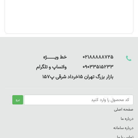
به حداقل رساندن پشت زدگی رنگ
خشک شدن فوری مرکب چاپ
افزایش مقاومت مرکب در برابر عوامل فیزیکی و شیمیایی
پایداری و ثبات رنگ سطح چاپ
02188888725 خط ویـــــــــــــژه
09033515233 واتساپ و تلگرام
بازار بزرگ تهران 15خرداد شرقی پ157
صفحه اصلی
درباره ما
درباره سامانه
تماس با ما