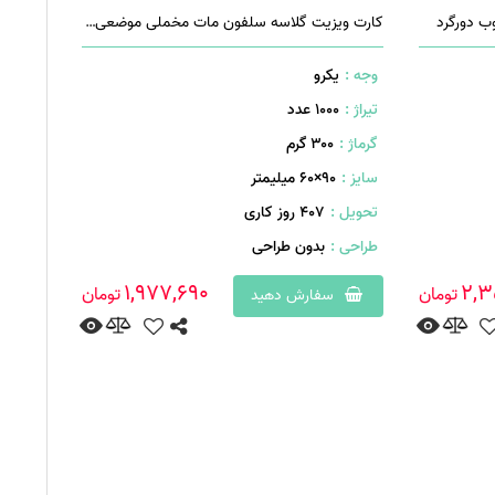
ب دورگرد
کارت ویزیت گلاسه سلفون مات مخملی موضعی دورگرد
وجه :
یکرو
تیراژ :
1000 عدد
گرماژ :
۳۰۰ گرم
سایز :
۹۰×۶۰ میلیمتر
تحویل :
407 روز کاری
طراحی :
بدون طراحی
1,977,690
2,3
تومان
تومان
سفارش دهید