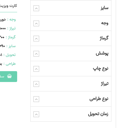
کارت ویزیت
سایز
وجه :
دورو
وجه
تیراژ :
1000 عدد
گرماژ :
۳۰۰ گر
گرماژ
سایز :
۹۰×۶۰ میلیمتر
پوشش
تحویل :
401 ر
طراحی :
ب
نوع چاپ
سفا
تیراژ
نوع طراحی
زمان تحویل