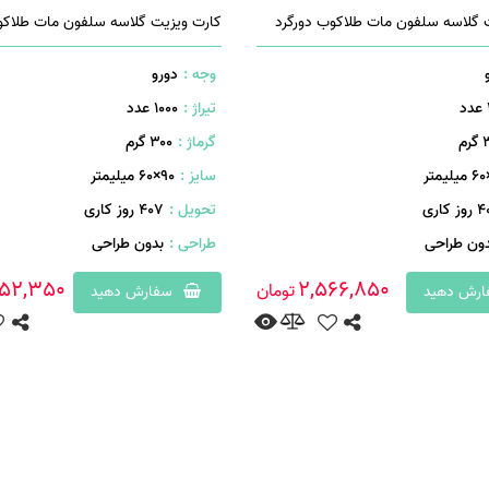
 گلاسه سلفون مات طلاکوب دورگرد
کارت ویزیت گلاسه سلفون مات طلاکو
وجه :
دورو
تیراژ :
1000 عدد
م
گرماژ :
۳۰۰ گرم
سایز :
۹۰×۶۰ میلیمتر
وز کاری
تحویل :
407 روز کاری
دون طراحی
طراحی :
بدون طراحی
52,350
2,566,850
تومان
رش دهید
سفارش دهید