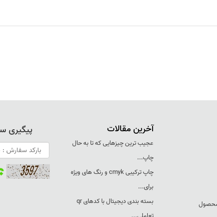
آخرین مقالات
پیگیری س
عجيب ترين چيزهايی که تا به حال
چاپ...
چاپ ترکيبی cmyk و رنگ های ويژه
برای...
بسته بندی ديجيتال با کدهای qr
 محصول
تعاملی...