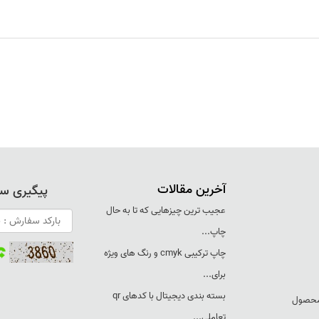
آخرین مقالات
پیگیری س
عجيب ترين چيزهايی که تا به حال
چاپ...
چاپ ترکيبی cmyk و رنگ های ويژه
برای...
بسته بندی ديجيتال با کدهای qr
 محصول
تعاملی...