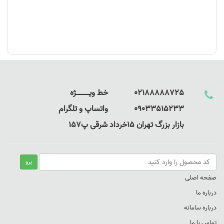
برای پوشش عبارتند از: عدالت خدا (شریعت)، گناهکاری انسان، صلیب،
و نجات از طریق ایمان و توبه.
از کتاب مقدس استفاده کنید انجیل را فقط با کلمات خود نگویید - از
کلام خدا برای انجام وظیفه خود استفاده کنید.
پیشنهاد پیگیری انجیل را به مردم ندهید و سپس آنها را حلق آویز کنید.
مطمئن شوید که تراکت شما دارای نوعی منبع یا اطلاعات تماس است
02188888725 خط ویـــــــــــــژه
که خواننده می‌تواند در صورت داشتن سؤال، یا نیاز به پیگیری یا دعا به
09033515233 واتساپ و تلگرام
آن مراجعه کند. اگر برای دادن اطلاعات تماس خود راحت نیستید، از
بازار بزرگ تهران 15خرداد شرقی پ157
کلیسای خود یا وزارتخانه دیگری بپرسید که آیا می توانید از اطلاعات
تماس آنها در تراکت های خود استفاده کنید. شما همیشه می توانید
افراد را برای پیگیری به مبارزه با ناباوری ارجاع دهید
.
صفحه اصلی
درباره ما
قالب بندی، چاپ، تا کردن و برش:
درباره سامانه
این فقط یک موضوع ترجیحی است. به طور معمول، من تراکت های
تماس با ما