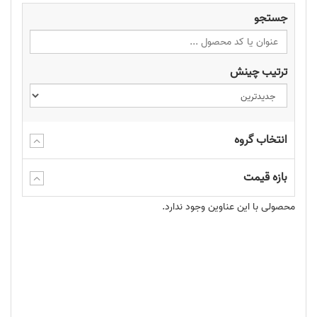
جستجو
پوششی چشم نواز داشته باشید. دریافته‌ام که وقتی از هنر استفاده
می‌کنم یا از گرافیک‌های خوب در تراکت‌ها استفاده می‌کنم، مردم تمایل
ترتیب چینش
بیشتری به دریافت آن‌ها دارند.
عنوانی جلب توجه داشته باشید متأسفانه، مردم یک کتاب (یا یک
تراکت) را از روی جلد آن قضاوت می کنند. داشتن عنوان کنجکاوی که
انتخاب گروه
باعث می شود مردم بخواهند ببینند داخل آن چه نوشته شده است،
مفید است.
بازه قیمت
آن را کوتاه نگه دارید. فقط با استفاده از چند کلمه می توان چیزهای
محصولی با این عناوین وجود ندارد.
زیادی گفت. سعی کنید ایده اصلی خود را منتقل کنید و از جزئیات غیر
ضروری اجتناب کنید. تراکت های من کمی طولانی تر از تراکت های
معمولی است، زیرا در هر تراکت از 800 تا 1100 کلمه استفاده می کنم.
موعظه انجیل. این باید بی‌معنا باشد، اما از تعداد رساله‌های انجیل که
حتی پیام انجیل را در خود ندارند، شگفت‌زده خواهید شد. نکات کلیدی