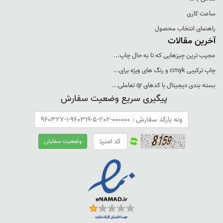
خود را با استفاده از Microsoft Publisher درست می کنم. من معمولاً
ساعت کاری
یک الگوی سه تایی درست می کنم و آن را به صورت افقی به نصف
راهنمای انتخاب محصول
تقسیم می کنم (بنابراین اساساً یک برش سه تایی از وسط است). یک
آخرین مقالات
تکه کاغذ چاپگر 8.5 X 11 اینچی دو تراکت می سازد. شما باید سه تایی
عجيب ترين چيزهايی که تا به حال چاپ...
خود را دو طرفه بسازید (هم در قسمت جلو و هم در قسمت پشتی
چاپ ترکيبی cmyk و رنگ های ويژه برای...
محتوا داشته باشید). قسمت جلوی سه‌فولد شما شامل دو جلد جلو در
بسته بندی ديجيتال با کدهای qr تعاملی...
پیگیری سریع وضعیت سفارش
سمت راست، جلدهای پشتی در وسط و آخرین (چهارمین) ستون محتوا
در سمت چپ است. قسمت پشتی تری فولد شما شامل 3 ستون اول
محتوا (یک ستون در هر تا) است. هنگامی که تراکت خود را به درستی
قالب بندی کردید، می توانید آن را به یک شرکت چاپ ارسال کنید (یک
منبع مقرون به صرفه است) یا می توانید خودتان آنها را چاپ کنید. با
این حال، مطمئن شوید که هر دو طرف را به درستی چاپ کرده اید (نمی
خواهید یک طرف آن وارونه باشد!). همچنین، اگر خودتان آنها را چاپ
می کنید، مهم است که آنها را درست از وسط برش دهید (4.25