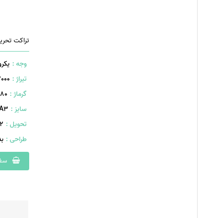
تراکت تحری
وجه :
یکرو
تیراژ :
2000 ع
گرماژ :
۸۰ گرم
سایز :
A۳ (۴۰۰×۲۹۰ میلیمت
تحویل :
442 
طراحی :
ب
سفا