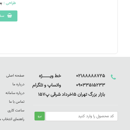
طراحی :
ب
سفا
02188888725 خط ویـــــــــــــژه
صفحه اصلی
درباره ما
09033515233 واتساپ و تلگرام
درباره سامانه
بازار بزرگ تهران 15خرداد شرقی پ157
تماس با ما
ساعت کاری
راهنمای انتخاب