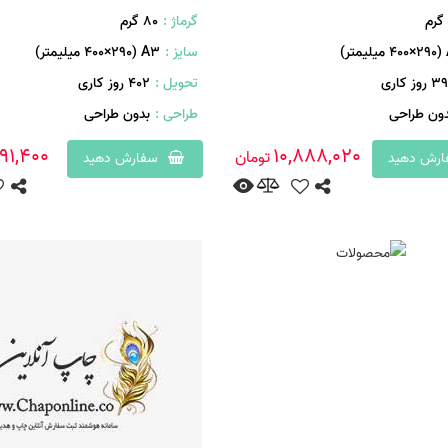
گرماژ :
۸۰ گرم
ر)
سایز :
A۳ (۴۰۰×۲۹۰ میلیمتر)
روز کاری
تحویل :
402 روز کاری
دون طراحی
طراحی :
بدون طراحی
991,400
10,888,020
تومان
رش دهید
سفارش دهید