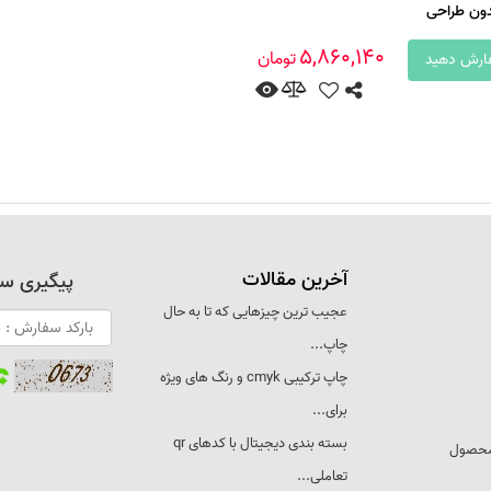
دون طراحی
5,860,140
تومان
رش دهید
آخرین مقالات
پیگیری س
عجيب ترين چيزهايی که تا به حال
چاپ...
چاپ ترکيبی cmyk و رنگ های ويژه
برای...
بسته بندی ديجيتال با کدهای qr
 محصول
تعاملی...