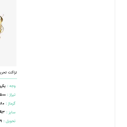
تراکت تحری
وجه :
یکرو
تیراژ :
500 عدد
گرماژ :
۸۰ گرم
سایز :
A۳ (۴۰۰×۲۹۰ میلیمت
تحویل :
399 