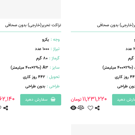
ر(خارجی) بدون صحافی
تراکت تحریر(خارجی) بدون صحافی
وجه :
یکرو
دد
تیراژ :
1000 عدد
گرماژ :
۸۰ گرم
ر)
سایز :
A۳ (۴۰۰×۲۹۰ میلیمتر)
روز کاری
تحویل :
442 روز کاری
دون طراحی
طراحی :
بدون طراحی
62,140
11,231,220
تومان
رش دهید
سفارش دهید