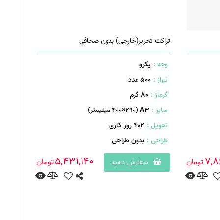
تراکت تحریر(خارجی) بدون صحافی
وجه :
یکرو
تیراژ :
500 عدد
گرماژ :
۸۰ گرم
سایز :
A۳ (۴۰۰×۲۹۰ میلیمتر)
تحویل :
402 روز کاری
طراحی :
بدون طراحی
5,431,140
7,8
تومان
تومان
سفارش دهید