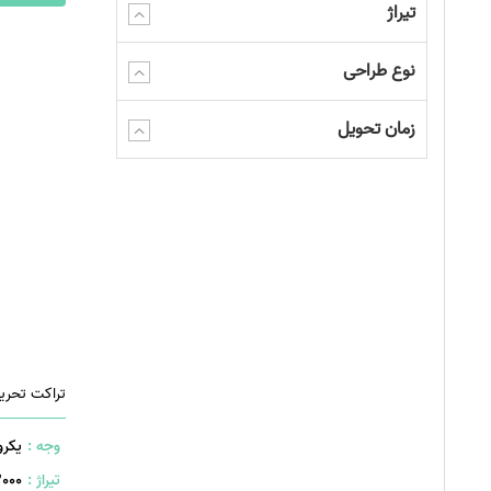
تیراژ
نوع طراحی
زمان تحویل
تراکت تحری
وجه :
یکرو
تیراژ :
2000 ع