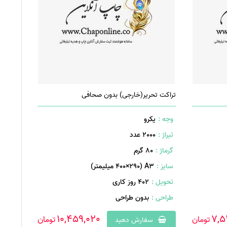
تصاصی
و منحصر به فرد نیاز دارید با ما در تماس باشید تا بهترین ها را
لید قراردهید.
تراکت تحریر(خارجی) بدون صحافی
جه پرداختی را استرداد نماید. همچنین کارشناسان ما از ابتدا ورود شما
د تا بتوانیم آرمان های تجاری شما را
طراحی
و
چاپ
کنیم.
وجه :
یکرو
تیراژ :
2000 عدد
گرماژ :
۸۰ گرم
سایز :
A۳ (۴۰۰×۲۹۰ میلیمتر)
تحویل :
402 روز کاری
طراحی :
بدون طراحی
10,459,020
7,5
تومان
تومان
سفارش دهید