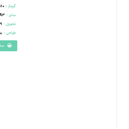
گرماژ :
۸۰ گرم
سایز :
A۳ (۴۰۰×۲۹۰ میلیمت
تحویل :
399 
طراحی :
ب
سفا