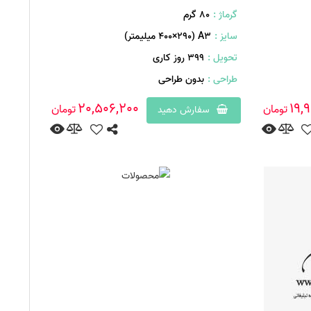
گرماژ :
۸۰ گرم
سایز :
A۳ (۴۰۰×۲۹۰ میلیمتر)
تحویل :
399 روز کاری
طراحی :
بدون طراحی
20,506,200
19,
تومان
تومان
سفارش دهید