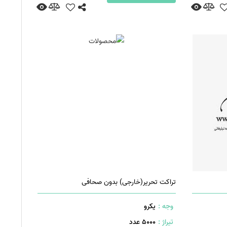
تراکت تحریر(خارجی) بدون صحافی
وجه :
یکرو
تیراژ :
5000 عدد