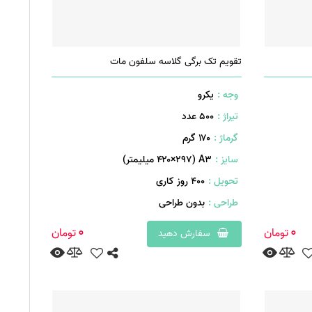
تقویم تک برگی گلاسه سلفون مات
وجه :
یکرو
تیراژ :
500 عدد
گرماژ :
۱۷۰ گرم
سایز :
A۳ (۴۲۰×۲۹۷ میلیمتر)
تحویل :
400 روز کاری
طراحی :
بدون طراحی
0
0
تومان
تومان
سفارش دهید