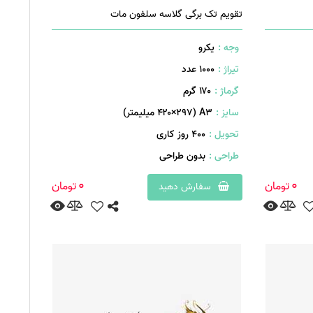
تقویم تک برگی گلاسه سلفون مات
وجه :
یکرو
تیراژ :
1000 عدد
گرماژ :
۱۷۰ گرم
سایز :
A۳ (۴۲۰×۲۹۷ میلیمتر)
تحویل :
400 روز کاری
طراحی :
بدون طراحی
0
0
تومان
تومان
سفارش دهید