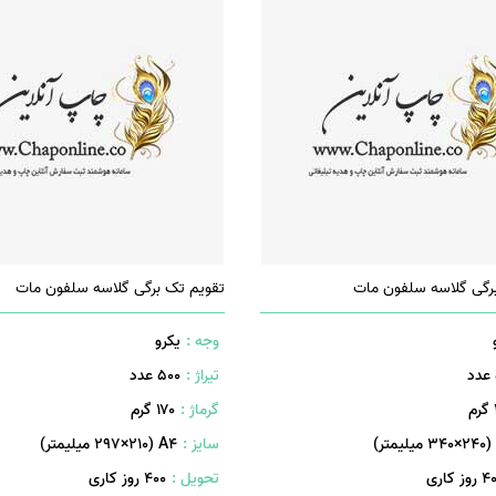
رگی گلاسه سلفون مات
تقویم تک برگی گلاسه سلفون مات
وجه :
یکرو
تیراژ :
500 عدد
م
گرماژ :
۱۷۰ گرم
سایز :
A۴ (۲۹۷×۲۱۰ میلیمتر)
روز کاری
تحویل :
400 روز کاری