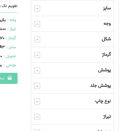
تقویم تک ب
سایز
وجه :
یکرو
وجه
تیراژ :
1000 عدد
گرماژ :
۱۷۰ گر
شکل
سایز :
A۳ (۴۲۰×۲۹۷ میلیمت
گرماژ
تحویل :
400 
طراحی :
ب
پوشش
سفا
پوشش جلد
نوع چاپ
تیراژ