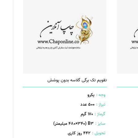
تقویم تک برگی گلاسه بدون پوشش
وجه :
یکرو
تیراژ :
500 عدد
گرماژ :
۱۷۰ گرم
سایز :
B۳ (۴۸۰×۳۴۰ میلیمتر)
تحویل :
442 روز کاری