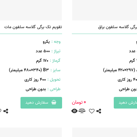
رگی گلاسه سلفون براق
تقویم تک برگی گلاسه سلفون مات
وجه :
یکرو
تیراژ :
500 عدد
م
گرماژ :
۱۷۰ گرم
ر)
سایز :
B۳ (۴۸۰×۳۴۰ میلیمتر)
روز کاری
تحویل :
400 روز کاری
دون طراحی
طراحی :
بدون طراحی
0
تومان
رش دهید
سفارش دهید