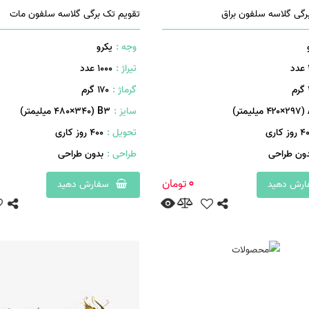
رگی گلاسه سلفون براق
تقویم تک برگی گلاسه سلفون مات
وجه :
یکرو
تیراژ :
1000 عدد
م
گرماژ :
۱۷۰ گرم
ر)
سایز :
B۳ (۴۸۰×۳۴۰ میلیمتر)
روز کاری
تحویل :
400 روز کاری
دون طراحی
طراحی :
بدون طراحی
0
تومان
رش دهید
سفارش دهید