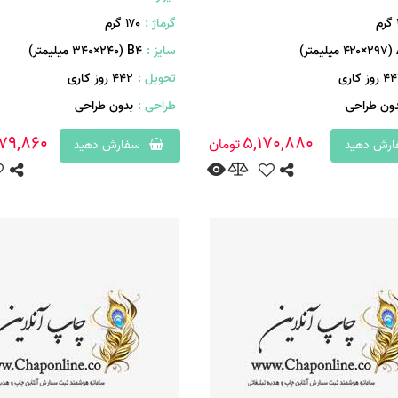
م
گرماژ :
۱۷۰ گرم
ر)
سایز :
B۴ (۳۴۰×۲۴۰ میلیمتر)
روز کاری
تحویل :
442 روز کاری
دون طراحی
طراحی :
بدون طراحی
79,860
5,170,880
تومان
رش دهید
سفارش دهید