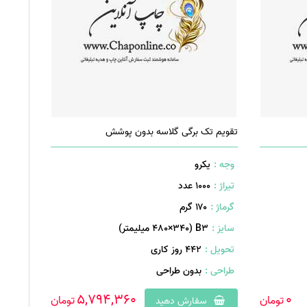
تقویم تک برگی گلاسه بدون پوشش
وجه :
یکرو
تیراژ :
1000 عدد
گرماژ :
۱۷۰ گرم
سایز :
B۳ (۴۸۰×۳۴۰ میلیمتر)
تحویل :
442 روز کاری
طراحی :
بدون طراحی
5,794,360
0
تومان
تومان
سفارش دهید