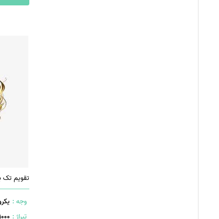
تقویم تک 
وجه :
یکرو
تیراژ :
1000 عدد