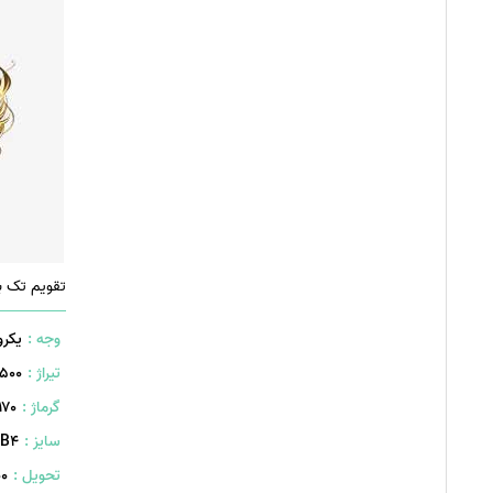
تقویم تک ب
وجه :
یکرو
تیراژ :
500 عدد
گرماژ :
۱۷۰ گر
سایز :
B۴ (۳۴۰×۲۴۰ میلیمتر)
تحویل :
400 