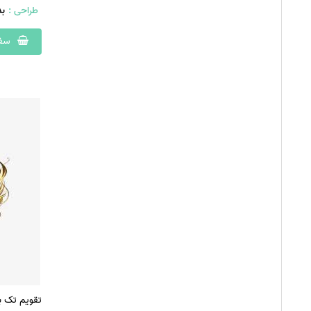
طراحی :
ب
سفا
تقویم تک 