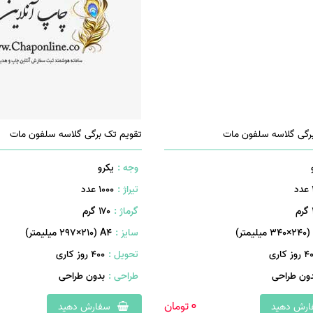
رگی گلاسه سلفون مات
تقویم تک برگی گلاسه سلفون مات
وجه :
یکرو
تیراژ :
1000 عدد
م
گرماژ :
۱۷۰ گرم
سایز :
A۴ (۲۹۷×۲۱۰ میلیمتر)
روز کاری
تحویل :
400 روز کاری
دون طراحی
طراحی :
بدون طراحی
0
تومان
رش دهید
سفارش دهید