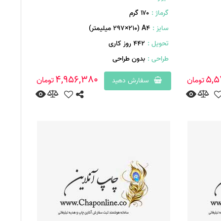
گرماژ :
۱۷۰ گرم
سایز :
A۴ (۲۹۷×۲۱۰ میلیمتر)
تحویل :
442 روز کاری
طراحی :
بدون طراحی
4,956,380
5,5
تومان
تومان
سفارش دهید