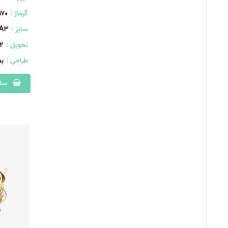
گرماژ :
۱۷۰ گر
سایز :
A۳ (۴۲۰×۲۹۷ میلیمت
تحویل :
442 
طراحی :
ب
سفا