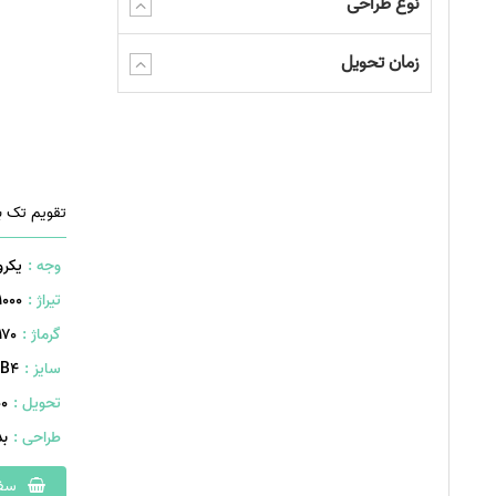
نوع طراحی
زمان تحویل
تقویم تک ب
وجه :
یکرو
تیراژ :
1000 عدد
گرماژ :
۱۷۰ گر
سایز :
B۴ (۳۴۰×۲۴۰ میلیمتر)
تحویل :
400 
طراحی :
ب
سفا