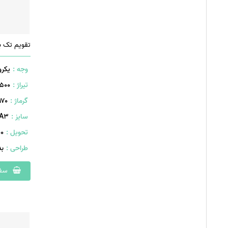
تقویم تک ب
وجه :
یکرو
تیراژ :
500 عدد
گرماژ :
۱۷۰ گر
سایز :
A۳ (۴۲۰×۲۹۷ میلیمت
تحویل :
400 
طراحی :
ب
سفا