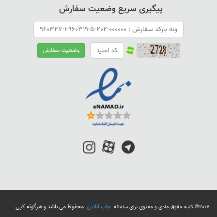
تعداد دلخواه خودتان طراحی و چاپ کنید.
پیگیری سریع وضعیت سفارش
البته همواره برای صرفه جویی در زمان و هزینه، پیش از طراحی با
امکانات چاپ دقت ویژه ای می شود.
انواع کارت ویزیت از نظر جنس
پیش از آن که با طرح لایه باز کارت ویزیت آشنا شوید به معرفی انواع
کارت ویزیت می پردازیم.
کارت ویزیت کتان
این نوع کارت از جنس مقوای 300 گرم کتان است. این جنس برای کارت
های با زمینه ی روشن کاربرد دارد. به علاوه به دلیل برخورداری از بافت
ظریف، سبک و با دوام است و وضوح رنگی چاپی خوبی دارد.
کارت ویزیت لمینت
در این نوع از مقواهای 250 تا 300 گرم گلاسه استفاده می شود و در
آخر آن را با یک لمینت مات یا براق روکش می کنند. این نوع کارت ها به
راحتی خم نمی شوند که از ویژگی های مهم آنها محسوب می شود.
چاپ آنلاین
محفوظ می باشد و هرگونه کپی
2017© کلیه حقوق مادی و معنوی برای سامانه