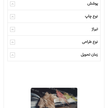
پوشش
چاپ کارت ویزیت در معرفی برند شما تاثیر فوق العاده ای دارد. با چاپ
کارت ویزیت می توان اطلاعات اساسی در مورد برند خود را به مخاطب
نوع چاپ
معرفی کنید. اطلاعاتی از قبیل نام شرکت، شماره تلفن، فکس، ایمیل و
تیراژ
... بر روی کارت چاپ میشود. شما با انتخاب کارت ویزیت زیبا و با
کیفیت میتوانید خود را در ذهن مخاطب ماندگار کنید.
نوع طراحی
پیش از همه ابتدا نگاهی به ظهور این نوع کارت ها در زندگی انسان ها
خواهیم داشت. کارت ویزیت در واقع همان کارت ملاقات است. دو
زمان تحویل
کشور چین و فرانسه، نخستین کشورهایی بودند که از کارت های ملاقات
استفاده می کردند. این دو کشور در قرن های 15 و 17 میلادی، برای
تنظیم ملاقات بین شاهزادگان و اشراف زادگان از کارت ملاقات استفاده
می کردند.
میزبان برای دعوت خلاصه ای از مشخصات و سوابق خود را روی کاغذ می
نوشت و آن را توسط خدمتکاران به مهمانان می رساند. فرستادن جواب
به معنای قبول میزبانی تلقی می شد. اندازه ی این کارت ها کوچک تر از