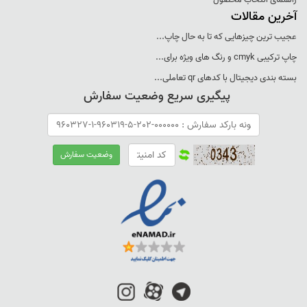
آخرین مقالات
عجيب ترين چيزهايی که تا به حال چاپ...
چاپ ترکيبی cmyk و رنگ های ويژه برای...
بسته بندی ديجيتال با کدهای qr تعاملی...
پیگیری سریع وضعیت سفارش