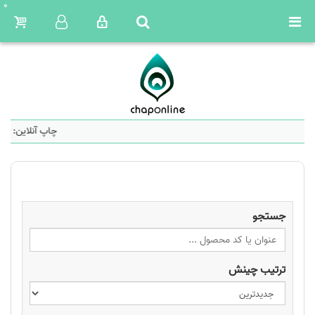
0
چاپ آنلاین: سا
جستجو
ترتیب چینش