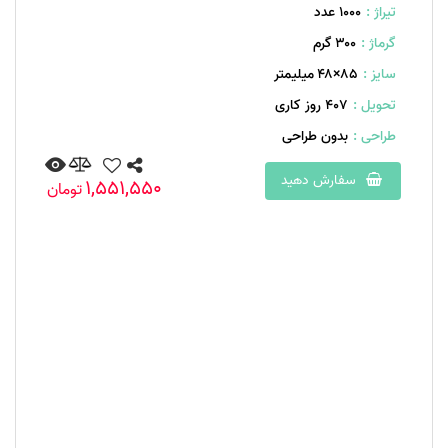
تیراژ :
1000 عدد
گرماژ :
۳۰۰ گرم
سایز :
۸۵×۴۸ میلیمتر
تحویل :
407 روز کاری
طراحی :
بدون طراحی
سفارش دهید
1,551,550
تومان