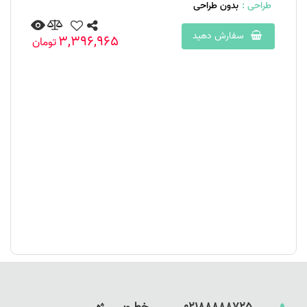
طراحی :
بدون طراحی
سفارش دهید
3,396,965
تومان