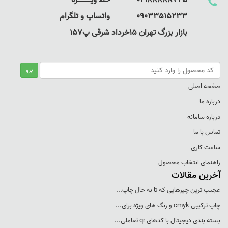
02188888725 خط ویـــــــــــــژه
09033515233 واتساپ و تلگرام
بازار بزرگ تهران 15خرداد شرقی پ157
صفحه اصلی
درباره ما
درباره سامانه
تماس با ما
ساعت کاری
راهنمای انتخاب محصول
آخرین مقالات
عجيب ترين چيزهايی که تا به حال چاپ...
چاپ ترکيبی cmyk و رنگ های ويژه برای...
بسته بندی ديجيتال با کدهای qr تعاملی...