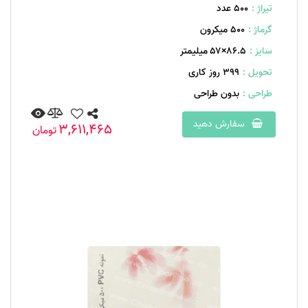
تیراژ :
500 عدد
گرماژ :
۵۰۰ میکرون
سایز :
۸۶.۵×۵۷ میلیمتر
تحویل :
399 روز کاری
طراحی :
بدون طراحی
سفارش دهید
3,611,465
تومان