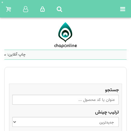
0
چاپ آنلاین: سام
جستجو
ترتیب چینش