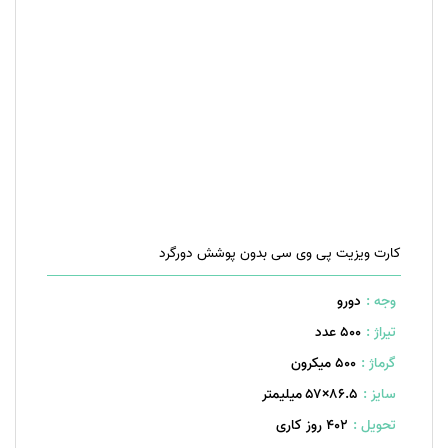
کارت ویزیت پی وی سی بدون پوشش دورگرد
وجه :
دورو
تیراژ :
500 عدد
گرماژ :
۵۰۰ میکرون
سایز :
۸۶.۵×۵۷ میلیمتر
تحویل :
402 روز کاری