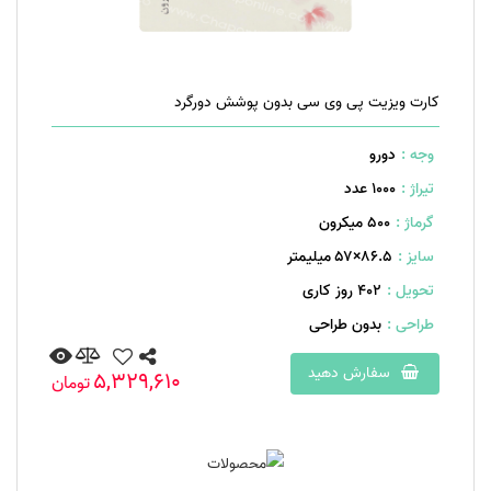
کارت ویزیت پی وی سی بدون پوشش دورگرد
وجه :
دورو
تیراژ :
1000 عدد
گرماژ :
۵۰۰ میکرون
سایز :
۸۶.۵×۵۷ میلیمتر
تحویل :
402 روز کاری
طراحی :
بدون طراحی
سفارش دهید
5,329,610
تومان