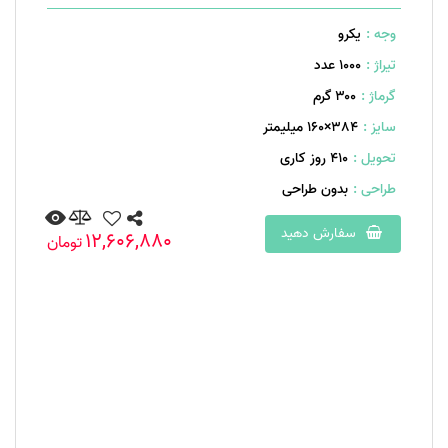
وجه :
یکرو
تیراژ :
1000 عدد
گرماژ :
۳۰۰ گرم
سایز :
۳۸۴×۱60 میلیمتر
تحویل :
410 روز کاری
طراحی :
بدون طراحی
سفارش دهید
12,606,880
تومان