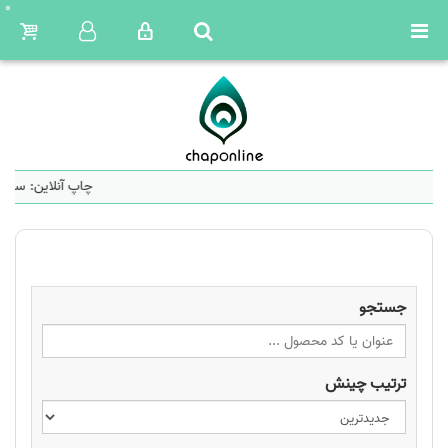
0
چاپ آنلاین: ساما
جستجو
ترتیب چینش