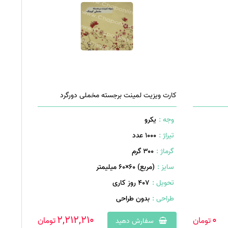
کارت ویزیت لمینت برجسته مخملی دورگرد
وجه :
یکرو
تیراژ :
1000 عدد
گرماژ :
۳۰۰ گرم
سایز :
(مربع) 60×60 میلیمتر
تحویل :
407 روز کاری
طراحی :
بدون طراحی
2,212,210
0
تومان
تومان
سفارش دهید