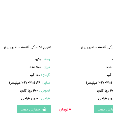
سترس بودن است.
 به چاپ مجدد کارت و ارسال نمی باشد .
رگی گلاسه سلفون براق
تقویم تک برگی گلاسه سلفون براق
وجه :
یکرو
تیراژ :
500 عدد
ی استفاده در چاپ و تولید جعبه مناسب باشد؟
م
گرماژ :
۱۷۰ گرم
سایز :
A۴ (۲۹۷×۲۱۰ میلیمتر)
روز کاری
تحویل :
400 روز کاری
ع پارگی ها و خرابی ها نشوند،
دون طراحی
طراحی :
بدون طراحی
0
تومان
رش دهید
سفارش دهید