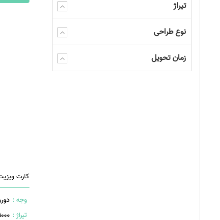
تیراژ
به همین دلیل این نوع مقوا برای چاپ بسیار مناسب است.
کیفیت چاپ بر روی آن بسیار خوب از آب در می آید.
نوع طراحی
4- این نوع مقوا به دلیل اینکه جرم بالایی دارد به راحتی خم می شود.
بدون اینکه شکستگی ای در بافت مقوا ایجاد شود.
زمان تحویل
درنتیجه به خوبی می توان از آن برای ساخت انواع جعبه های بسته بندی ا
5- این مقوا را می توان از مواد بازیافتی تولید کرد.
همین عامل باعث می شود تا بتوان این محصول را جزء محصولات دوستدا
در مقاله حاضر هدفی دازیم. میخواهیم شما عزیزان را با یکی از مهم ترین
کارت ویزیت چیست؟
کارت ویزیت شئی فیزیکی است.
بر روی آن اطلاعاتی در جهت معرفی بیان می شوند.
کارت ویزیت
اطلاعاتی ذرباره یک شخص، یک برند، یک فروشگاه، یک شرکت، یک محصو
اطلاعات به صورت کاملا واضح، روشن و کوتاه درج می شوند.
وجه :
دورو
در حقیقت به عنوان یک پل ارتباطی مهم و حیاتی میان ارائه دهندگان و 
تیراژ :
1000 عدد