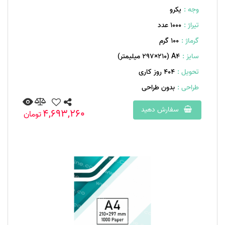
وجه :
یکرو
تیراژ :
1000 عدد
گرماژ :
۱۰۰ گرم
سایز :
A۴ (۲۹۷×۲۱۰ میلیمتر)
تحویل :
404 روز کاری
طراحی :
بدون طراحی
سفارش دهید
4,693,260
تومان