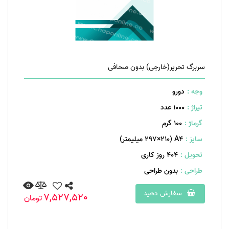
سربرگ تحریر(خارجی) بدون صحافی
وجه :
دورو
تیراژ :
1000 عدد
گرماژ :
۱۰۰ گرم
سایز :
A۴ (۲۹۷×۲۱۰ میلیمتر)
تحویل :
404 روز کاری
طراحی :
بدون طراحی
سفارش دهید
7,527,520
تومان