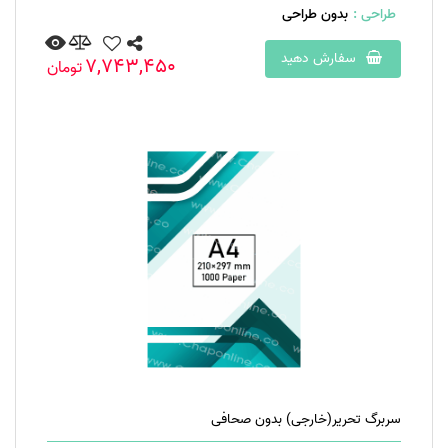
برند تجاری و / یا لوگو
طراحی :
بدون طراحی
اطلاعات تماس
سفارش دهید
7,743,450
تومان
اطلاعات محصول
دستورالعمل های مراقبت و ترکیبات پارچه ای
سربرگ تحریر(خارجی) بدون صحافی