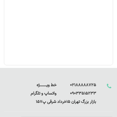
02188888725 خط ویـــــــــــــژه
09033515233 واتساپ و تلگرام
بازار بزرگ تهران 15خرداد شرقی پ157