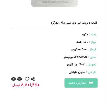
کارت ویزیت پی وی سی براق دورگرد
وجه :
یکرو
تیراژ :
1000 عدد
گرماژ :
۵۰۰ میکرون
سایز :
۸۶.۵×۵۷ میلیمتر
تحویل :
402 روز کاری
طراحی :
بدون طراحی
سفارش دهید
8,801,650
تومان