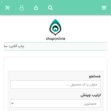
0
چاپ آنلاین: سامان
جستجو
ترتیب چینش