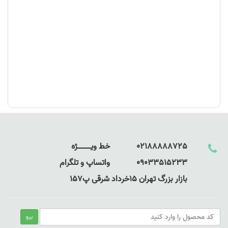
02188888725 خط ویـــــــــــــژه
09033515233 واتساپ و تلگرام
بازار بزرگ تهران 15خرداد شرقی پ157