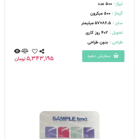
تیراژ :
500 عدد
گرماژ :
۵۰۰ میکرون
سایز :
۸۶.۵×۵۷ میلیمتر
تحویل :
402 روز کاری
طراحی :
بدون طراحی
سفارش دهید
5,343,195
تومان