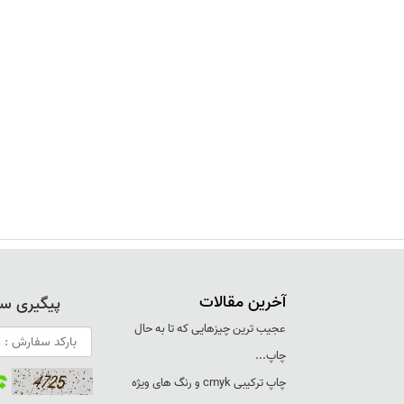
آخرین مقالات
پیگیری س
عجيب ترين چيزهايی که تا به حال
چاپ...
چاپ ترکيبی cmyk و رنگ های ويژه