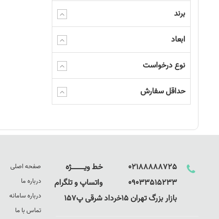
برند
ابعاد
نوع درخواست
حداقل سفارش
02188888725 خط ویـــــــــــــژه
صفحه اصلی
درباره ما
09033515233 واتساپ و تلگرام
درباره سامانه
بازار بزرگ تهران 15خرداد شرقی پ157
تماس با ما