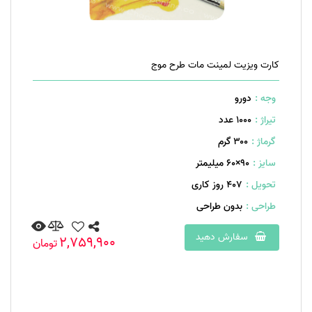
کارت ویزیت لمینت مات طرح موج
وجه :
دورو
تیراژ :
1000 عدد
گرماژ :
۳۰۰ گرم
سایز :
۹۰×۶۰ میلیمتر
تحویل :
407 روز کاری
طراحی :
بدون طراحی
سفارش دهید
2,759,900
تومان