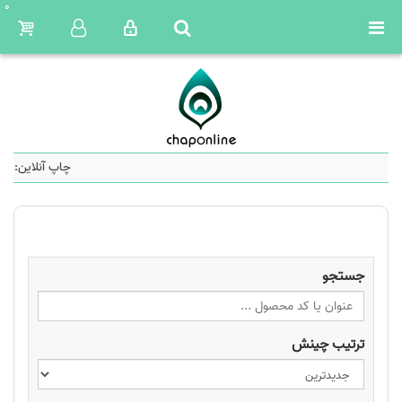
0
چاپ آنلاین: سا
جستجو
ترتیب چینش