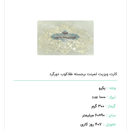
کارت ویزیت لمینت برجسته طلاکوب دورگرد
وجه :
یکرو
تیراژ :
1000 عدد
گرماژ :
۳۰۰ گرم
سایز :
۹۰×۶۰ میلیمتر
تحویل :
407 روز کاری