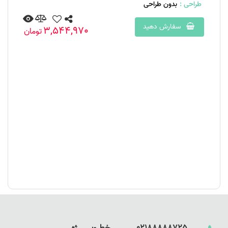
طراحی :
بدون طراحی
سفارش دهید
3,544,970
تومان