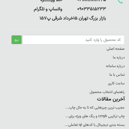
02188888725 خط ویـــــــــــــژه
09033515233 واتساپ و تلگرام
بازار بزرگ تهران 15خرداد شرقی پ157
صفحه اصلی
درباره ما
درباره سامانه
تماس با ما
ساعت کاری
راهنمای انتخاب محصول
آخرین مقالات
عجيب ترين چيزهايی که تا به حال چاپ...
چاپ ترکيبی cmyk و رنگ های ويژه برای...
بسته بندی ديجيتال با کدهای qr تعاملی...