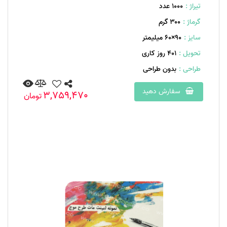
تیراژ :
1000 عدد
گرماژ :
۳۰۰ گرم
سایز :
۹۰×۶۰ میلیمتر
تحویل :
401 روز کاری
طراحی :
بدون طراحی
سفارش دهید
3,759,470
تومان