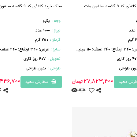
9 گلاسه سلفون مات
ساک خرید کاغذی کد 9 گلاسه سلفون مات
وجه :
یکرو
تیراژ :
1000 عدد
رم
گرماژ :
۲۵۰ گرم
240 عطف: 110 میلیمتر
سایز :
عرض: 340 ارتفاع: 240 عطف: 110 میلیمتر
روز کاری
تحویل :
407 روز کاری
دون طراحی
طراحی :
بدون طراحی
446,700
27,823,400
تومان
رش دهید
سفارش دهید