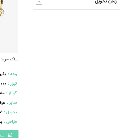
زمان تحویل
ساک خرید کاغذی کد 
وجه :
یکرو
تیراژ :
5000 ع
گرماژ :
۲۵۰ گ
سایز :
عرض: 340 ارتفاع: 
تحویل :
407 
طراحی :
ب
سفا