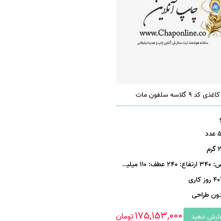
9 گلاسه سلفون مات
دد
رم
240 عطف: 110 میلیمتر
روز کاری
دون طراحی
175,153,000
تومان
رش دهید