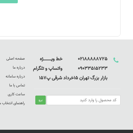
02188888725 خط ویـــــــــــــژه
صفحه اصلی
درباره ما
09033515233 واتساپ و تلگرام
درباره سامانه
بازار بزرگ تهران 15خرداد شرقی پ157
تماس با ما
ساعت کاری
راهنمای انتخاب