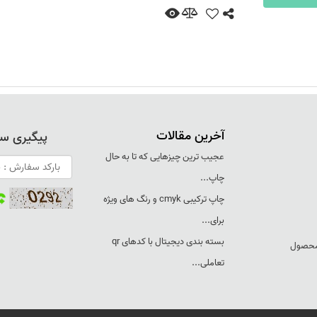
آخرین مقالات
پیگیری س
عجيب ترين چيزهايی که تا به حال
چاپ...
چاپ ترکيبی cmyk و رنگ های ويژه
برای...
بسته بندی ديجيتال با کدهای qr
 محصول
تعاملی...