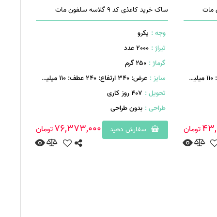
ساک خرید کاغذی کد 9 گلاسه سلفون مات
وجه :
یکرو
تیراژ :
2000 عدد
گرماژ :
۲۵۰ گرم
سایز :
عرض: 340 ارتفاع: 240 عطف: 110 میلیمتر
تحویل :
407 روز کاری
طراحی :
بدون طراحی
76,373,000
43,
تومان
تومان
سفارش دهید