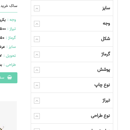
ساک خرید کاغذی کد 
سایز
وجه :
یکرو
وجه
تیراژ :
500 عدد
گرماژ :
۲۵۰ گ
شکل
سایز :
عرض: 340 ارتفاع: 
گرماژ
تحویل :
407 
طراحی :
ب
پوشش
سفا
نوع چاپ
تیراژ
نوع طراحی