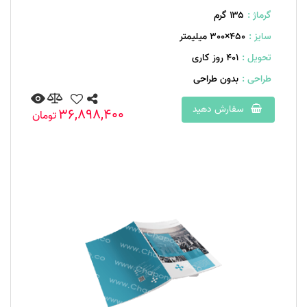
گرماژ :
۱۳۵ گرم
سایز :
450×300 میلیمتر
تحویل :
401 روز کاری
طراحی :
بدون طراحی
سفارش دهید
36,898,400
تومان