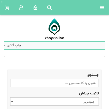
0
چاپ آنلاین: سام
جستجو
ترتیب چینش