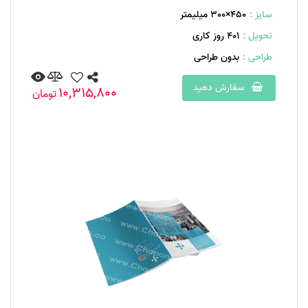
سایز :
450×300 میلیمتر
تحویل :
401 روز کاری
طراحی :
بدون طراحی
سفارش دهید
10,315,800
تومان