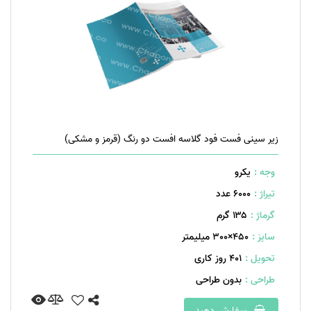
زیر سینی فست فود گلاسه افست دو رنگ (قرمز و مشکی)
وجه :
یکرو
تیراژ :
6000 عدد
گرماژ :
۱۳۵ گرم
سایز :
450×300 میلیمتر
تحویل :
401 روز کاری
طراحی :
بدون طراحی
سفارش دهید