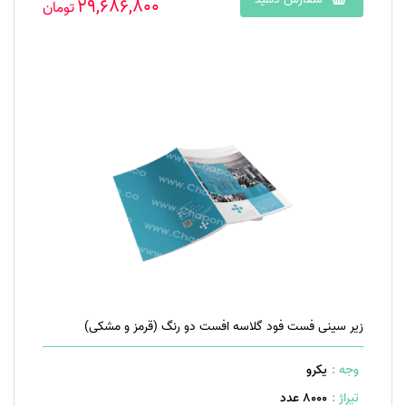
29,686,800
تومان
زیر سینی فست فود گلاسه افست دو رنگ (قرمز و مشکی)
وجه :
یکرو
تیراژ :
8000 عدد