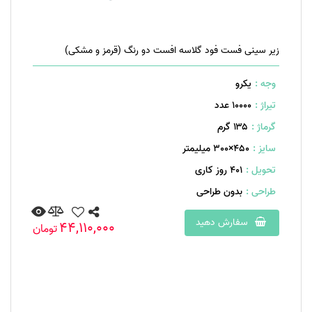
زیر سینی فست فود گلاسه افست دو رنگ (قرمز و مشکی)
وجه :
یکرو
تیراژ :
10000 عدد
گرماژ :
۱۳۵ گرم
سایز :
450×300 میلیمتر
تحویل :
401 روز کاری
طراحی :
بدون طراحی
سفارش دهید
44,110,000
تومان