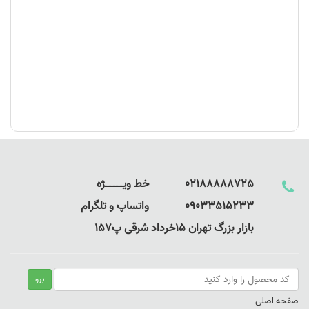
02188888725 خط ویـــــــــــــژه
09033515233 واتساپ و تلگرام
بازار بزرگ تهران 15خرداد شرقی پ157
صفحه اصلی