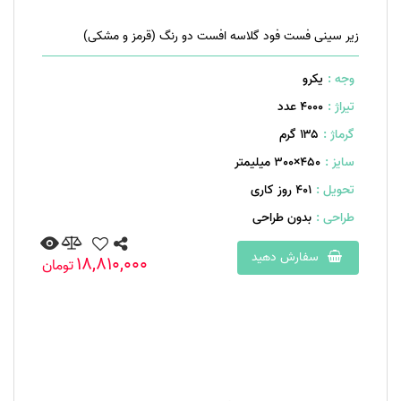
زیر سینی فست فود گلاسه افست دو رنگ (قرمز و مشکی)
وجه :
یکرو
تیراژ :
4000 عدد
گرماژ :
۱۳۵ گرم
سایز :
450×300 میلیمتر
تحویل :
401 روز کاری
طراحی :
بدون طراحی
سفارش دهید
18,810,000
تومان