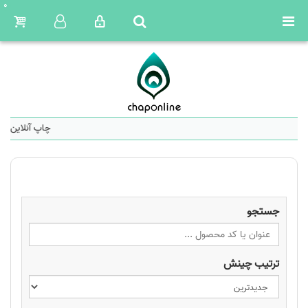
0
چاپ آنلاین: س
جستجو
ترتیب چینش