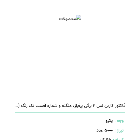
فاکتور کاربن لس ۴ برگی پرفراژ، منگنه و شماره افست تک رنگ (مشکی)
وجه :
یکرو
تیراژ :
5000 عدد