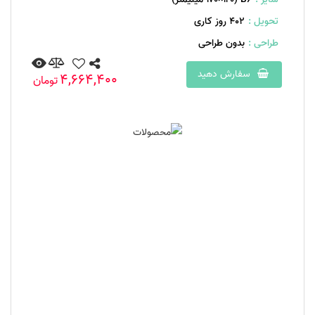
تحویل :
402 روز کاری
طراحی :
بدون طراحی
سفارش دهید
4,664,400
تومان