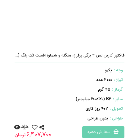
فاکتور کاربن لس ۴ برگی پرفراژ، منگنه و شماره افست تک رنگ (مشکی)
وجه :
یکرو
تیراژ :
2000 عدد
گرماژ :
۴۵ گرم
سایز :
B۶ (۱۷۰×۱۲۰ میلیمتر)
تحویل :
402 روز کاری
طراحی :
بدون طراحی
سفارش دهید
6,407,700
تومان