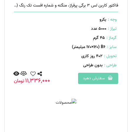
فاکتور کاربن لس ۳ برگی پرفراژ، منگنه و شماره افست تک رنگ (مشکی)
وجه :
یکرو
تیراژ :
5000 عدد
گرماژ :
۴۵ گرم
سایز :
B۶ (۱۷۰×۱۲۰ میلیمتر)
تحویل :
402 روز کاری
طراحی :
بدون طراحی
سفارش دهید
11,336,000
تومان