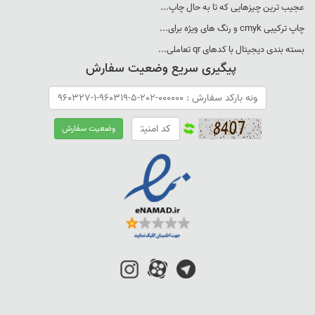
عجيب ترين چيزهايی که تا به حال چاپ...
چاپ ترکيبی cmyk و رنگ های ويژه برای...
بسته بندی ديجيتال با کدهای qr تعاملی...
پیگیری سریع وضعیت سفارش