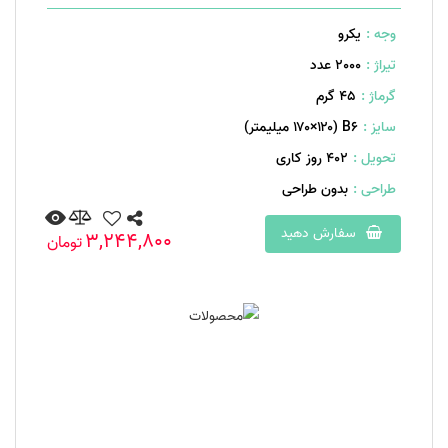
وجه :
یکرو
تیراژ :
2000 عدد
گرماژ :
۴۵ گرم
سایز :
B۶ (۱۷۰×۱۲۰ میلیمتر)
تحویل :
402 روز کاری
طراحی :
بدون طراحی
سفارش دهید
3,244,800
تومان