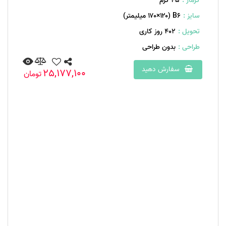
گرماژ :
۴۵ گرم
سایز :
B۶ (۱۷۰×۱۲۰ میلیمتر)
تحویل :
402 روز کاری
طراحی :
بدون طراحی
سفارش دهید
25,177,100
تومان