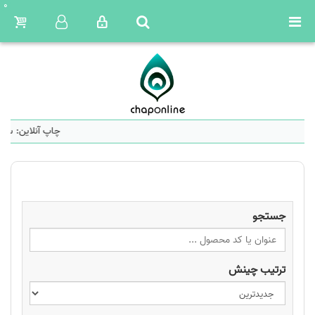
0
چاپ آنلاین: سام
جستجو
ترتیب چینش