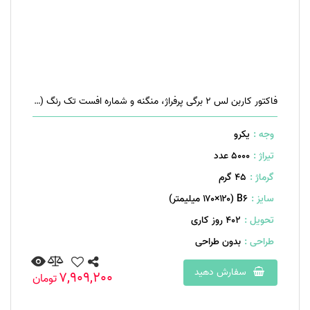
فاکتور کاربن لس ۲ برگی پرفراژ، منگنه و شماره افست تک رنگ (مشکی)
وجه :
یکرو
تیراژ :
5000 عدد
گرماژ :
۴۵ گرم
سایز :
B۶ (۱۷۰×۱۲۰ میلیمتر)
تحویل :
402 روز کاری
طراحی :
بدون طراحی
سفارش دهید
7,909,200
تومان