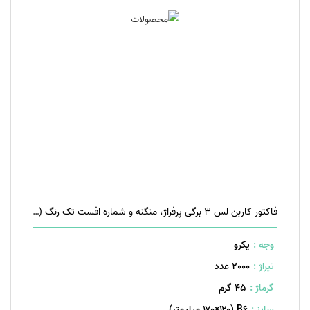
فاکتور کاربن لس ۳ برگی پرفراژ، منگنه و شماره افست تک رنگ (مشکی)
وجه :
یکرو
تیراژ :
2000 عدد
گرماژ :
۴۵ گرم
سایز :
B۶ (۱۷۰×۱۲۰ میلیمتر)