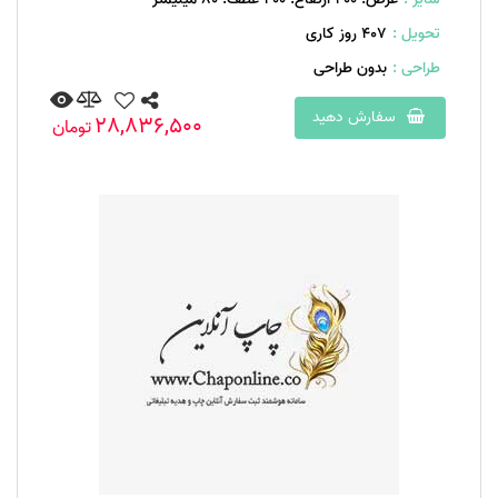
تحویل :
407 روز کاری
طراحی :
بدون طراحی
سفارش دهید
28,836,500
تومان