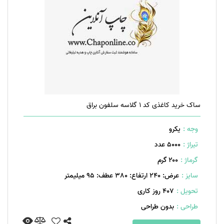
ساک خرید کاغذی کد 1 گلاسه سلفون براق
وجه :
یکرو
تیراژ :
5000 عدد
گرماژ :
۲۰۰ گرم
سایز :
عرض: 240 ارتفاع: 380 عطف: 95 میلیمتر
تحویل :
407 روز کاری
طراحی :
بدون طراحی