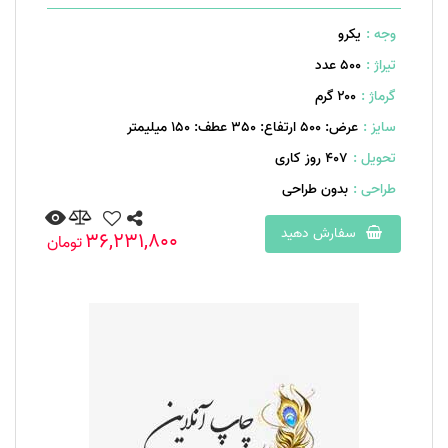
وجه :
یکرو
تیراژ :
500 عدد
گرماژ :
۲۰۰ گرم
سایز :
عرض: 500 ارتفاع: 350 عطف: 150 میلیمتر
تحویل :
407 روز کاری
طراحی :
بدون طراحی
سفارش دهید
36,231,800
تومان