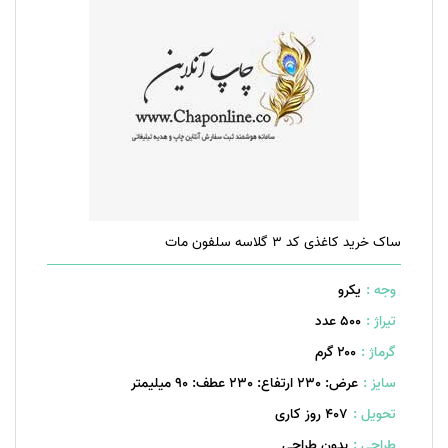
ساک خرید کاغذی کد 3 گلاسه سلفون مات
وجه :
یکرو
تیراژ :
500 عدد
گرماژ :
۲۰۰ گرم
سایز :
عرض: 230 ارتفاع: 230 عطف: 90 میلیمتر
تحویل :
407 روز کاری
طراحی :
بدون طراحی