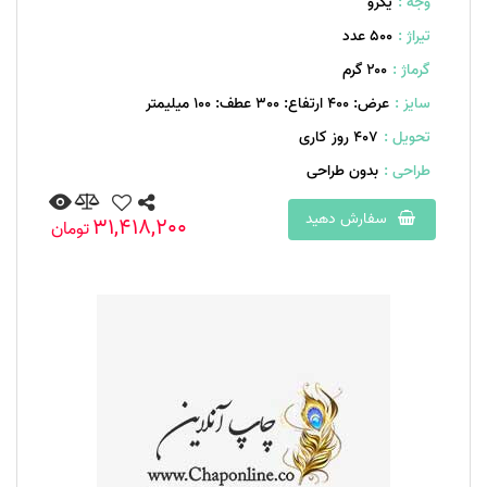
وجه :
یکرو
تیراژ :
500 عدد
گرماژ :
۲۰۰ گرم
سایز :
عرض: 400 ارتفاع: 300 عطف: 100 میلیمتر
تحویل :
407 روز کاری
طراحی :
بدون طراحی
سفارش دهید
31,418,200
تومان