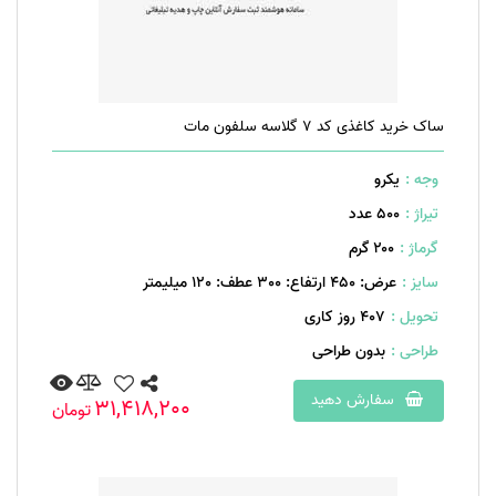
ساک خرید کاغذی کد 7 گلاسه سلفون مات
وجه :
یکرو
تیراژ :
500 عدد
گرماژ :
۲۰۰ گرم
سایز :
عرض: 450 ارتفاع: 300 عطف: 120 میلیمتر
تحویل :
407 روز کاری
طراحی :
بدون طراحی
سفارش دهید
31,418,200
تومان