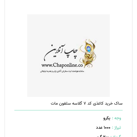
ساک خرید کاغذی کد 7 گلاسه سلفون مات
وجه :
یکرو
تیراژ :
1000 عدد