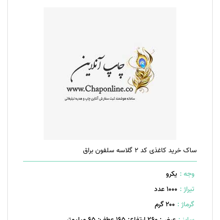
ساک خرید کاغذی کد 2 گلاسه سلفون براق
وجه :
یکرو
تیراژ :
1000 عدد
گرماژ :
۲۰۰ گرم
سایز :
عرض: 260 ارتفاع: 165 عطف: 65 میلیمتر