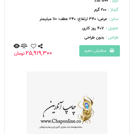
تیراژ :
500 عدد
گرماژ :
۲۰۰ گرم
سایز :
عرض: 340 ارتفاع: 240 عطف: 110 میلیمتر
تحویل :
407 روز کاری
طراحی :
بدون طراحی
سفارش دهید
25,919,300
تومان