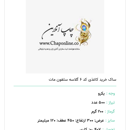
ساک خرید کاغذی کد 6 گلاسه سلفون مات
وجه :
یکرو
تیراژ :
500 عدد
گرماژ :
۲۰۰ گرم
سایز :
عرض: 300 ارتفاع: 450 عطف: 120 میلیمتر
تحویل :
407 روز کاری