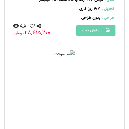
تحویل :
407 روز کاری
طراحی :
بدون طراحی
سفارش دهید
28,415,200
تومان