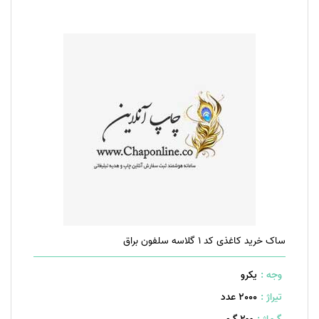
ساک خرید کاغذی کد 1 گلاسه سلفون براق
وجه :
یکرو
تیراژ :
2000 عدد