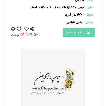
گرماژ :
۲۰۰ گرم
سایز :
عرض: 450 ارتفاع: 300 عطف: 120 میلیمتر
تحویل :
407 روز کاری
طراحی :
بدون طراحی
سفارش دهید
51,969,500
تومان