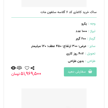
ساک خرید کاغذی کد 6 گلاسه سلفون مات
وجه :
یکرو
تیراژ :
1000 عدد
گرماژ :
۲۰۰ گرم
سایز :
عرض: 300 ارتفاع: 450 عطف: 120 میلیمتر
تحویل :
407 روز کاری
طراحی :
بدون طراحی
سفارش دهید
51,969,500
تومان