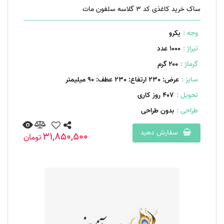
ساک خرید کاغذی کد 3 گلاسه سلفون مات
وجه :
یکرو
تیراژ :
1000 عدد
گرماژ :
۲۰۰ گرم
سایز :
عرض: 230 ارتفاع: 230 عطف: 90 میلیمتر
تحویل :
407 روز کاری
طراحی :
بدون طراحی
سفارش دهید
31,850,500
تومان