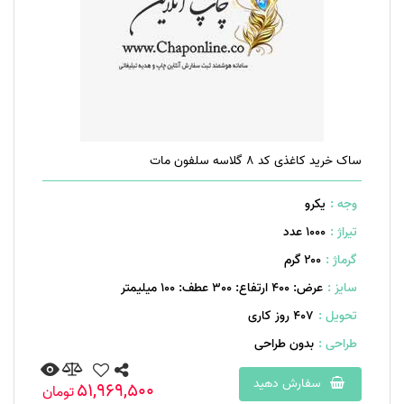
ساک خرید کاغذی کد 8 گلاسه سلفون مات
وجه :
یکرو
تیراژ :
1000 عدد
گرماژ :
۲۰۰ گرم
سایز :
عرض: 400 ارتفاع: 300 عطف: 100 میلیمتر
تحویل :
407 روز کاری
طراحی :
بدون طراحی
سفارش دهید
51,969,500
تومان