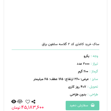
ساک خرید کاغذی کد 2 گلاسه سلفون براق
وجه :
یکرو
تیراژ :
2000 عدد
گرماژ :
۲۰۰ گرم
سایز :
عرض: 260 ارتفاع: 165 عطف: 65 میلیمتر
تحویل :
407 روز کاری
طراحی :
بدون طراحی
سفارش دهید
45,183,600
تومان