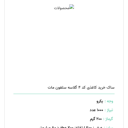
ساک خرید کاغذی کد 4 گلاسه سلفون مات
وجه :
یکرو
تیراژ :
1000 عدد
گرماژ :
۲۰۰ گرم
سایز :
عرض: 200 ارتفاع: 200 عطف: 80 میلیمتر