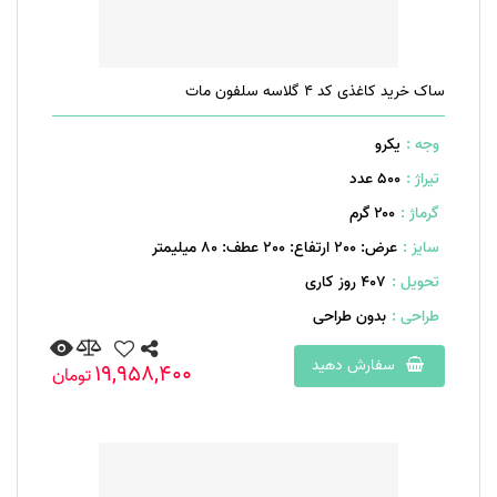
ساک خرید کاغذی کد 4 گلاسه سلفون مات
وجه :
یکرو
تیراژ :
500 عدد
گرماژ :
۲۰۰ گرم
سایز :
عرض: 200 ارتفاع: 200 عطف: 80 میلیمتر
تحویل :
407 روز کاری
طراحی :
بدون طراحی
سفارش دهید
19,958,400
تومان