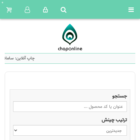
0
چاپ آنلاین: سامانه ه
جستجو
ترتیب چینش