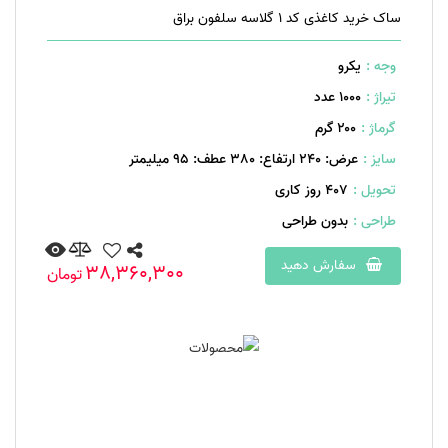
ساک خرید کاغذی کد 1 گلاسه سلفون براق
وجه :
یکرو
تیراژ :
1000 عدد
گرماژ :
۲۰۰ گرم
سایز :
عرض: 240 ارتفاع: 380 عطف: 95 میلیمتر
تحویل :
407 روز کاری
طراحی :
بدون طراحی
سفارش دهید
38,360,300
تومان