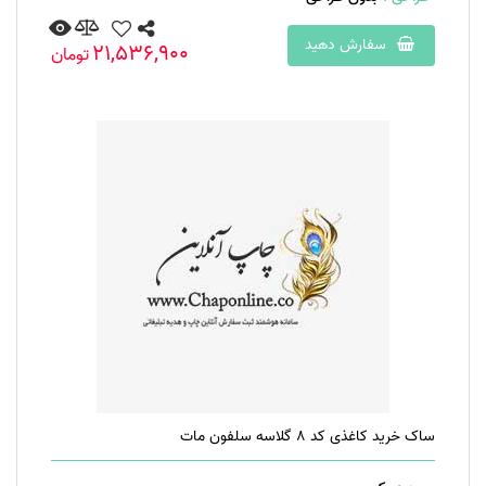
سفارش دهید
21,536,900
تومان
ساک خرید کاغذی کد 8 گلاسه سلفون مات