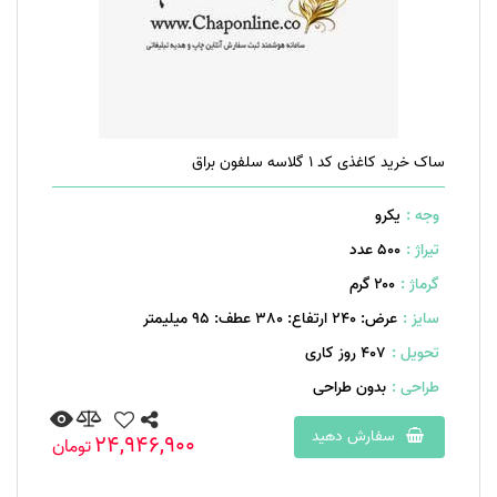
ساک خرید کاغذی کد 1 گلاسه سلفون براق
وجه :
یکرو
تیراژ :
500 عدد
گرماژ :
۲۰۰ گرم
سایز :
عرض: 240 ارتفاع: 380 عطف: 95 میلیمتر
تحویل :
407 روز کاری
طراحی :
بدون طراحی
سفارش دهید
24,946,900
تومان