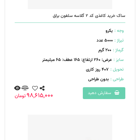
ساک خرید کاغذی کد 2 گلاسه سلفون براق
وجه :
یکرو
تیراژ :
5000 عدد
گرماژ :
۲۰۰ گرم
سایز :
عرض: 260 ارتفاع: 165 عطف: 65 میلیمتر
تحویل :
407 روز کاری
طراحی :
بدون طراحی
سفارش دهید
98,615,000
تومان