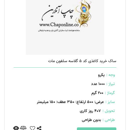
ساک خرید کاغذی کد 5 گلاسه سلفون مات
وجه :
یکرو
تیراژ :
1000 عدد
گرماژ :
۲۰۰ گرم
سایز :
عرض: 500 ارتفاع: 350 عطف: 150 میلیمتر
تحویل :
407 روز کاری
طراحی :
بدون طراحی