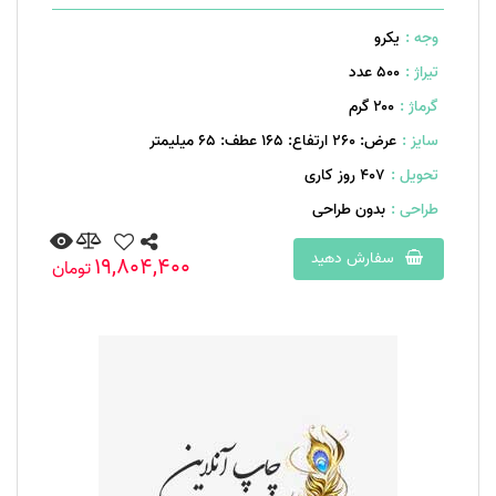
وجه :
یکرو
تیراژ :
500 عدد
گرماژ :
۲۰۰ گرم
سایز :
عرض: 260 ارتفاع: 165 عطف: 65 میلیمتر
تحویل :
407 روز کاری
طراحی :
بدون طراحی
سفارش دهید
19,804,400
تومان