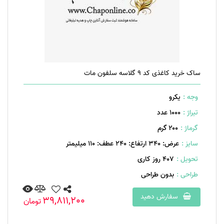
ساک خرید کاغذی کد 9 گلاسه سلفون مات
وجه :
یکرو
تیراژ :
1000 عدد
گرماژ :
۲۰۰ گرم
سایز :
عرض: 340 ارتفاع: 240 عطف: 110 میلیمتر
تحویل :
407 روز کاری
طراحی :
بدون طراحی
سفارش دهید
39,811,200
تومان