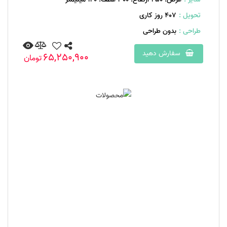
تحویل :
407 روز کاری
طراحی :
بدون طراحی
سفارش دهید
65,250,900
تومان