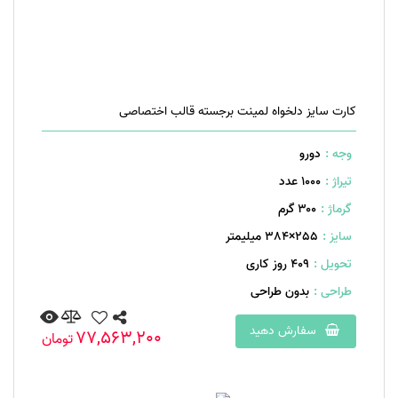
کارت سایز دلخواه لمینت برجسته قالب اختصاصی
وجه :
دورو
تیراژ :
1000 عدد
گرماژ :
۳۰۰ گرم
سایز :
255×384 میلیمتر
تحویل :
409 روز کاری
طراحی :
بدون طراحی
سفارش دهید
77,563,200
تومان