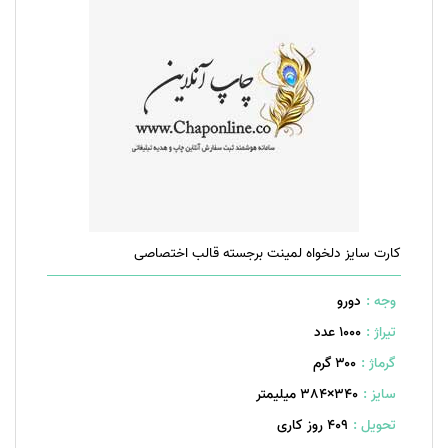
کارت سایز دلخواه لمینت برجسته قالب اختصاصی
وجه :
دورو
تیراژ :
1000 عدد
گرماژ :
۳۰۰ گرم
سایز :
340×384 میلیمتر
تحویل :
409 روز کاری