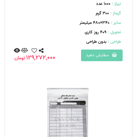
تیراژ :
1000 عدد
گرماژ :
۳۰۰ گرم
سایز :
340×480 میلیمتر
تحویل :
409 روز کاری
طراحی :
بدون طراحی
سفارش دهید
129,272,000
تومان