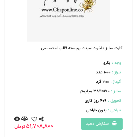
کارت سایز دلخواه لمینت برجسته قالب اختصاصی
وجه :
یکرو
تیراژ :
1000 عدد
گرماژ :
۳۰۰ گرم
سایز :
170×384 میلیمتر
تحویل :
409 روز کاری
طراحی :
بدون طراحی
سفارش دهید
51,708,800
تومان