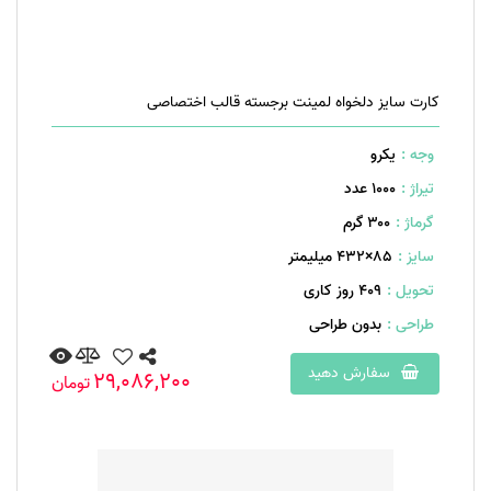
کارت سایز دلخواه لمینت برجسته قالب اختصاصی
وجه :
یکرو
تیراژ :
1000 عدد
گرماژ :
۳۰۰ گرم
سایز :
85×432 میلیمتر
تحویل :
409 روز کاری
طراحی :
بدون طراحی
سفارش دهید
29,086,200
تومان