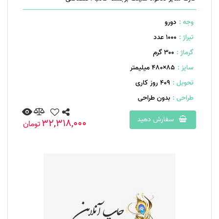
وجه :
دورو
تیراژ :
1000 عدد
گرماژ :
۳۰۰ گرم
سایز :
85×480 میلیمتر
تحویل :
409 روز کاری
طراحی :
بدون طراحی
سفارش دهید
32,318,000
تومان