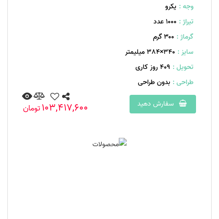
وجه :
یکرو
تیراژ :
1000 عدد
گرماژ :
۳۰۰ گرم
سایز :
340×384 میلیمتر
تحویل :
409 روز کاری
طراحی :
بدون طراحی
سفارش دهید
103,417,600
تومان