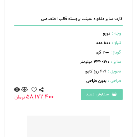
کارت سایز دلخواه لمینت برجسته قالب اختصاصی
وجه :
دورو
تیراژ :
1000 عدد
گرماژ :
۳۰۰ گرم
سایز :
170×432 میلیمتر
تحویل :
409 روز کاری
طراحی :
بدون طراحی
سفارش دهید
58,172,400
تومان