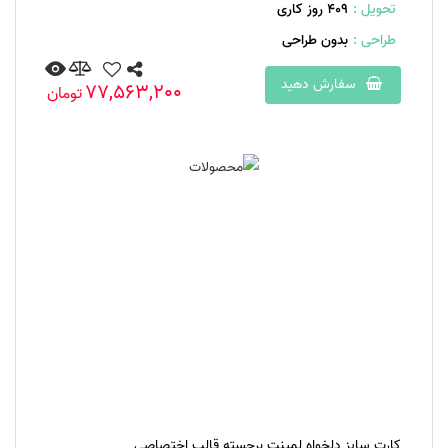
تحویل :
409 روز کاری
طراحی :
بدون طراحی
سفارش دهید
77,563,200
تومان
کارت سایز دلخواه لمینت برجسته قالب اختصاصی