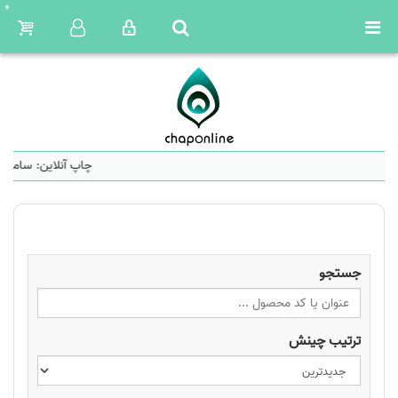
0
چاپ آنلاین: سامانه 
جستجو
ترتیب چینش