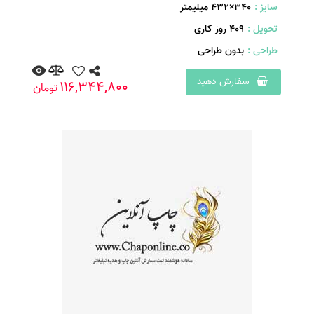
سایز :
340×432 میلیمتر
تحویل :
409 روز کاری
طراحی :
بدون طراحی
سفارش دهید
116,344,800
تومان