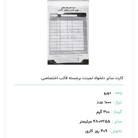
کارت سایز دلخواه لمینت برجسته قالب اختصاصی
وجه :
دورو
تیراژ :
1000 عدد
گرماژ :
۳۰۰ گرم
سایز :
255×480 میلیمتر
تحویل :
409 روز کاری