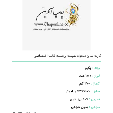
کارت سایز دلخواه لمینت برجسته قالب اختصاصی
وجه :
یکرو
تیراژ :
1000 عدد
گرماژ :
۳۰۰ گرم
سایز :
170×432 میلیمتر
تحویل :
409 روز کاری
طراحی :
بدون طراحی