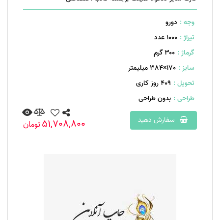
وجه :
دورو
تیراژ :
1000 عدد
گرماژ :
۳۰۰ گرم
سایز :
170×384 میلیمتر
تحویل :
409 روز کاری
طراحی :
بدون طراحی
سفارش دهید
51,708,800
تومان