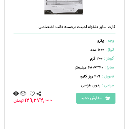
کارت سایز دلخواه لمینت برجسته قالب اختصاصی
وجه :
یکرو
تیراژ :
1000 عدد
گرماژ :
۳۰۰ گرم
سایز :
340×480 میلیمتر
تحویل :
409 روز کاری
طراحی :
بدون طراحی
سفارش دهید
129,272,000
تومان