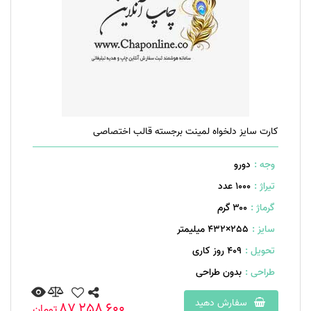
کارت سایز دلخواه لمینت برجسته قالب اختصاصی
وجه :
دورو
تیراژ :
1000 عدد
گرماژ :
۳۰۰ گرم
سایز :
255×432 میلیمتر
تحویل :
409 روز کاری
طراحی :
بدون طراحی
سفارش دهید
87,258,600
تومان