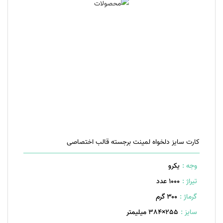
کارت سایز دلخواه لمینت برجسته قالب اختصاصی
وجه :
یکرو
تیراژ :
1000 عدد
گرماژ :
۳۰۰ گرم
سایز :
255×384 میلیمتر