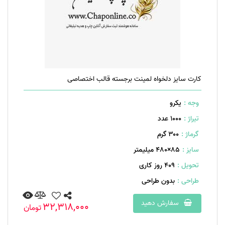
کارت سایز دلخواه لمینت برجسته قالب اختصاصی
وجه :
یکرو
تیراژ :
1000 عدد
گرماژ :
۳۰۰ گرم
سایز :
85×480 میلیمتر
تحویل :
409 روز کاری
طراحی :
بدون طراحی
سفارش دهید
32,318,000
تومان