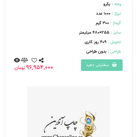
وجه :
یکرو
تیراژ :
1000 عدد
گرماژ :
۳۰۰ گرم
سایز :
255×480 میلیمتر
تحویل :
409 روز کاری
طراحی :
بدون طراحی
سفارش دهید
96,954,000
تومان