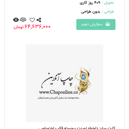
تحویل :
409 روز کاری
طراحی :
بدون طراحی
سفارش دهید
64,636,000
تومان
کارت سایز دلخواه لمینت برجسته قالب اختصاصی