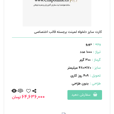
کارت سایز دلخواه لمینت برجسته قالب اختصاصی
وجه :
دورو
تیراژ :
1000 عدد
گرماژ :
۳۰۰ گرم
سایز :
170×480 میلیمتر
تحویل :
409 روز کاری
طراحی :
بدون طراحی
سفارش دهید
64,636,000
تومان