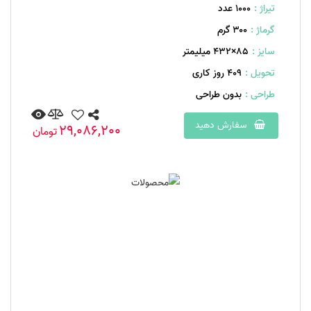
تیراژ :
1000 عدد
گرماژ :
۳۰۰ گرم
سایز :
85×432 میلیمتر
تحویل :
409 روز کاری
طراحی :
بدون طراحی
سفارش دهید
29,086,200
تومان