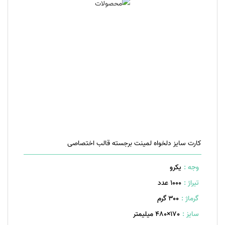
کارت سایز دلخواه لمینت برجسته قالب اختصاصی
وجه :
یکرو
تیراژ :
1000 عدد
گرماژ :
۳۰۰ گرم
سایز :
170×480 میلیمتر