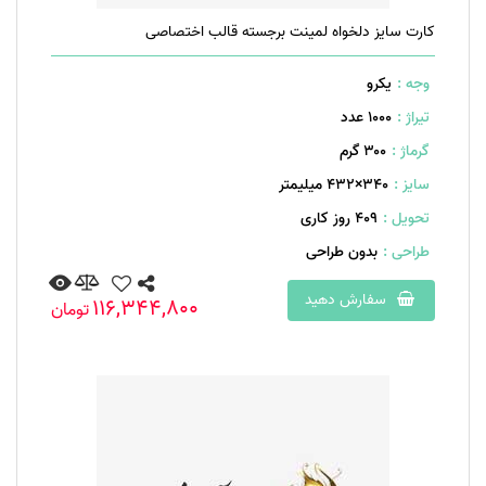
کارت سایز دلخواه لمینت برجسته قالب اختصاصی
وجه :
یکرو
تیراژ :
1000 عدد
گرماژ :
۳۰۰ گرم
سایز :
340×432 میلیمتر
تحویل :
409 روز کاری
طراحی :
بدون طراحی
سفارش دهید
116,344,800
تومان