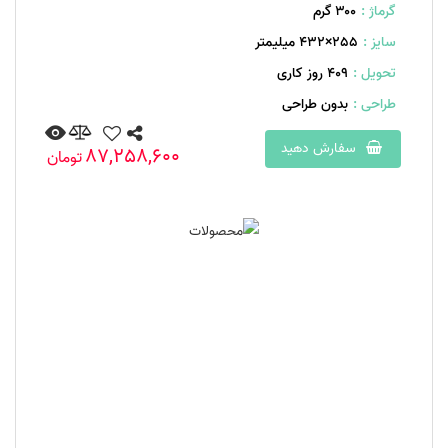
گرماژ :
۳۰۰ گرم
سایز :
255×432 میلیمتر
تحویل :
409 روز کاری
طراحی :
بدون طراحی
سفارش دهید
87,258,600
تومان