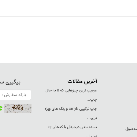
آخرین مقالات
پیگیری س
عجيب ترين چيزهايی که تا به حال
چاپ...
چاپ ترکيبی cmyk و رنگ های ويژه
برای...
بسته بندی ديجيتال با کدهای qr
 محصول
تعاملی...