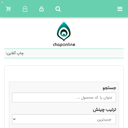
0
چاپ آنلاین: سا
جستجو
ترتیب چینش