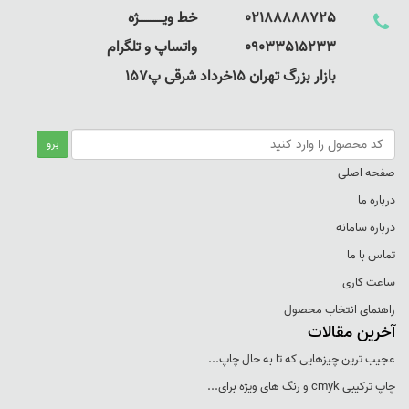
02188888725 خط ویـــــــــــــژه
09033515233 واتساپ و تلگرام
بازار بزرگ تهران 15خرداد شرقی پ157
صفحه اصلی
درباره ما
درباره سامانه
تماس با ما
ساعت کاری
راهنمای انتخاب محصول
آخرین مقالات
عجيب ترين چيزهايی که تا به حال چاپ...
چاپ ترکيبی cmyk و رنگ های ويژه برای...