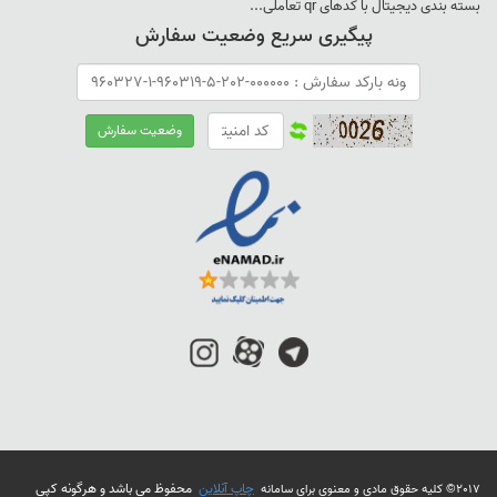
بسته بندی ديجيتال با کدهای qr تعاملی...
پیگیری سریع وضعیت سفارش
چاپ آنلاین
محفوظ می باشد و هرگونه کپی
2017© کلیه حقوق مادی و معنوی برای سامانه