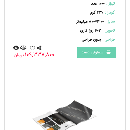
تیراژ :
1000 عدد
گرماژ :
۲۳۰ گرم
سایز :
1200×800 میلیمتر
تحویل :
402 روز کاری
طراحی :
بدون طراحی
سفارش دهید
109,337,800
تومان