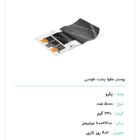
پوستر مقوا پشت طوسی
وجه :
یکرو
تیراژ :
5000 عدد
گرماژ :
۲۳۰ گرم
سایز :
1200×800 میلیمتر
تحویل :
402 روز کاری