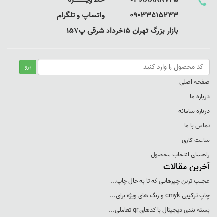
02188888725 خط ویـــــــــــــژه
09033515233 واتساپ و تلگرام
بازار بزرگ تهران 15خرداد شرقی پ157
صفحه اصلی
درباره ما
درباره سامانه
تماس با ما
ساعت کاری
راهنمای انتخاب محصول
آخرین مقالات
عجيب ترين چيزهايی که تا به حال چاپ...
چاپ ترکيبی cmyk و رنگ های ويژه برای...
بسته بندی ديجيتال با کدهای qr تعاملی...