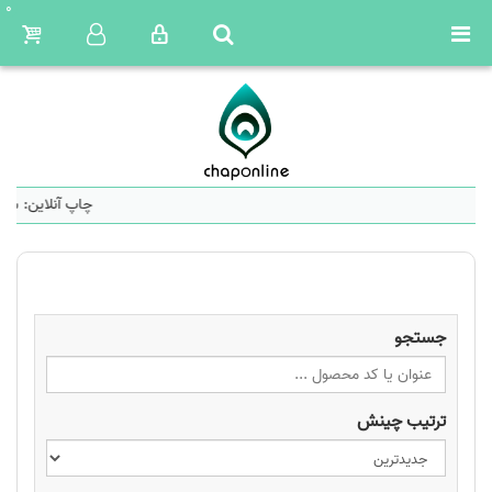
0
چاپ آنلاین: سام
جستجو
ترتیب چینش