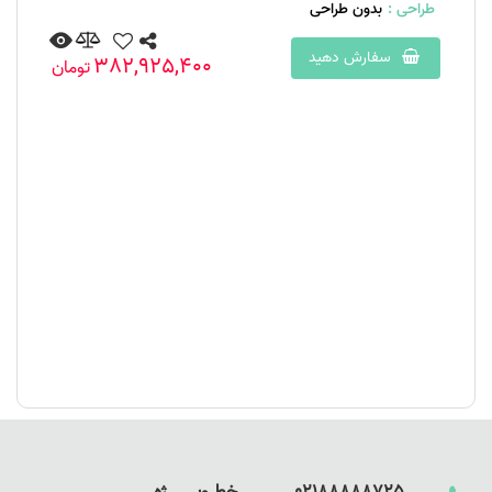
طراحی :
بدون طراحی
سفارش دهید
382,925,400
تومان