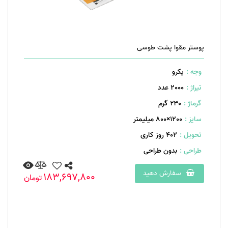
پوستر مقوا پشت طوسی
وجه :
یکرو
تیراژ :
2000 عدد
گرماژ :
۲۳۰ گرم
سایز :
1200×800 میلیمتر
تحویل :
402 روز کاری
طراحی :
بدون طراحی
سفارش دهید
183,697,800
تومان