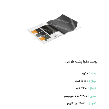
پوستر مقوا پشت طوسی
وجه :
یکرو
تیراژ :
5000 عدد
گرماژ :
۲۳۰ گرم
سایز :
1200×700 میلیمتر
تحویل :
402 روز کاری