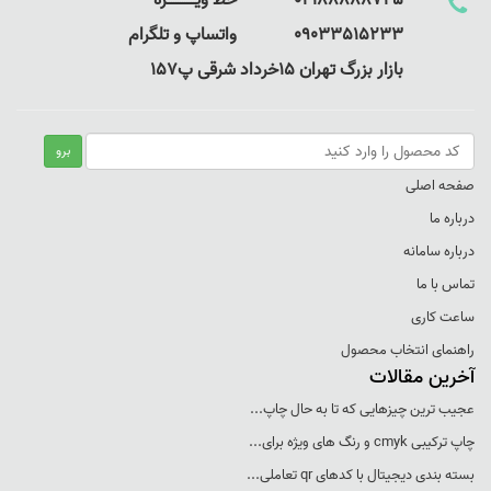
02188888725 خط ویـــــــــــــژه
09033515233 واتساپ و تلگرام
بازار بزرگ تهران 15خرداد شرقی پ157
صفحه اصلی
درباره ما
درباره سامانه
تماس با ما
ساعت کاری
راهنمای انتخاب محصول
آخرین مقالات
عجيب ترين چيزهايی که تا به حال چاپ...
چاپ ترکيبی cmyk و رنگ های ويژه برای...
بسته بندی ديجيتال با کدهای qr تعاملی...