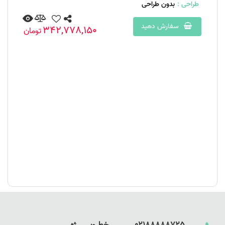
طراحی :
بدون طراحی
سفارش دهید
342,778,150
تومان