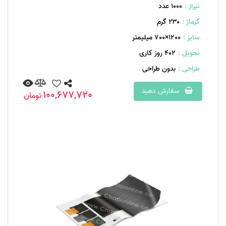
تیراژ :
1000 عدد
گرماژ :
۲۳۰ گرم
سایز :
1200×700 میلیمتر
تحویل :
402 روز کاری
طراحی :
بدون طراحی
سفارش دهید
100,677,720
تومان