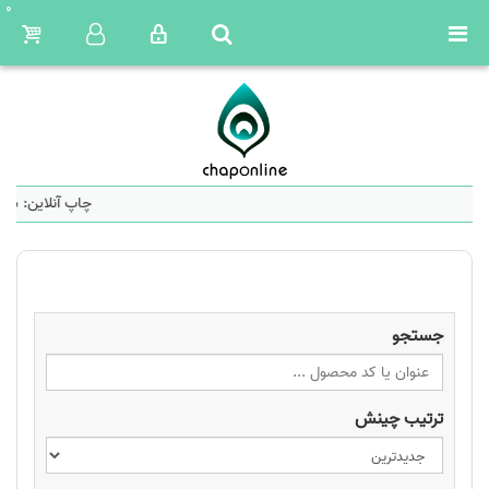
0
چاپ آنلاین: سام
جستجو
ترتیب چینش