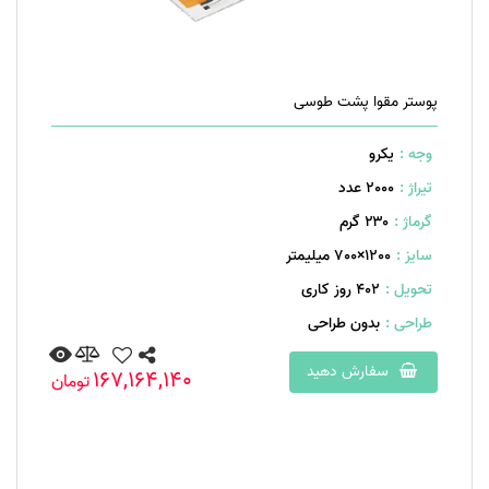
پوستر مقوا پشت طوسی
وجه :
یکرو
تیراژ :
2000 عدد
گرماژ :
۲۳۰ گرم
سایز :
1200×700 میلیمتر
تحویل :
402 روز کاری
طراحی :
بدون طراحی
سفارش دهید
167,164,140
تومان