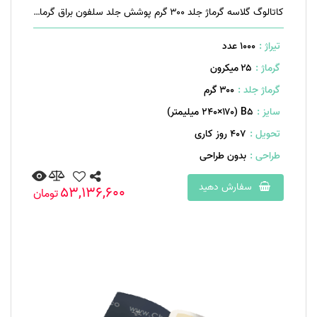
کاتالوگ گلاسه گرماژ جلد ۳۰۰ گرم پوشش جلد سلفون براق گرماژ داخل ۱۷۰ گرم ۴۰ صفحه منگنه تخت
تیراژ :
1000 عدد
گرماژ :
۲۵ میکرون
گرماژ جلد :
۳۰۰ گرم
سایز :
B۵ (۲۴۰×۱۷۰ میلیمتر)
تحویل :
407 روز کاری
طراحی :
بدون طراحی
سفارش دهید
53,136,600
تومان