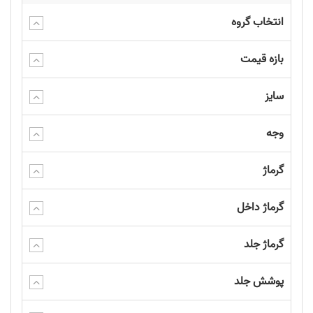
انتخاب گروه
بازه قیمت
سایز
وجه
گرماژ
گرماژ داخل
گرماژ جلد
پوشش جلد