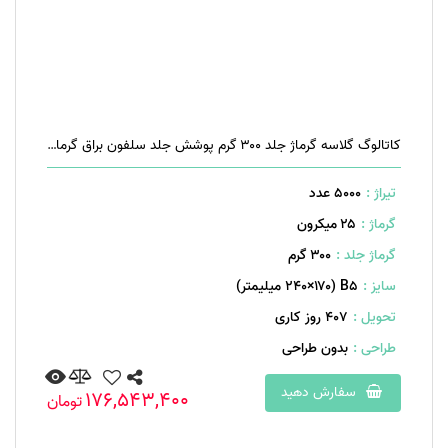
کاتالوگ گلاسه گرماژ جلد ۳۰۰ گرم پوشش جلد سلفون براق گرماژ داخل ۱۷۰ گرم ۴۰ صفحه منگنه تخت
تیراژ :
5000 عدد
گرماژ :
۲۵ میکرون
گرماژ جلد :
۳۰۰ گرم
سایز :
B۵ (۲۴۰×۱۷۰ میلیمتر)
تحویل :
407 روز کاری
طراحی :
بدون طراحی
سفارش دهید
176,543,400
تومان