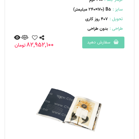
سایز :
B۵ (۲۴۰×۱۷۰ میلیمتر)
تحویل :
407 روز کاری
طراحی :
بدون طراحی
سفارش دهید
82,952,100
تومان