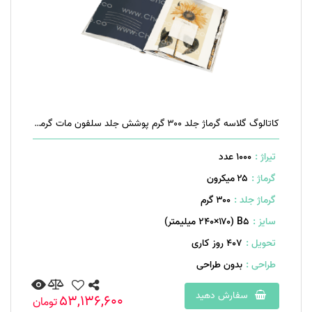
کاتالوگ گلاسه گرماژ جلد ۳۰۰ گرم پوشش جلد سلفون مات گرماژ داخل ۱۷۰ گرم ۴۰ صفحه منگنه تخت
تیراژ :
1000 عدد
گرماژ :
۲۵ میکرون
گرماژ جلد :
۳۰۰ گرم
سایز :
B۵ (۲۴۰×۱۷۰ میلیمتر)
تحویل :
407 روز کاری
طراحی :
بدون طراحی
سفارش دهید
53,136,600
تومان