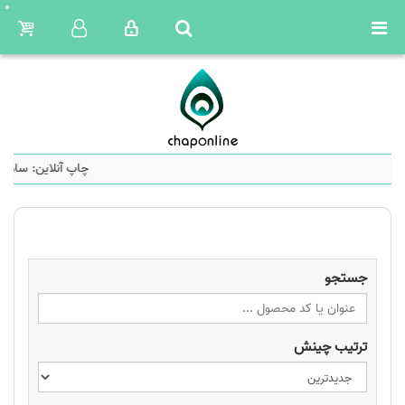
0
چاپ آنلاین: سامان
جستجو
ترتیب چینش