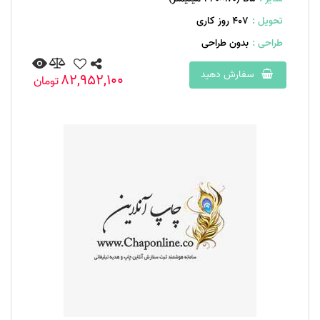
تحویل :
407 روز کاری
طراحی :
بدون طراحی
سفارش دهید
82,952,100
تومان