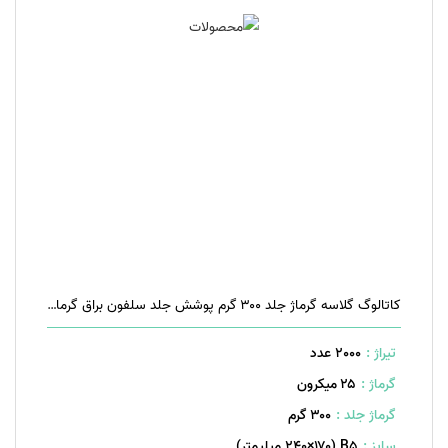
کاتالوگ گلاسه گرماژ جلد ۳۰۰ گرم پوشش جلد سلفون براق گرماژ داخل ۱۷۰ گرم ۴۰ صفحه منگنه تخت
تیراژ :
2000 عدد
گرماژ :
۲۵ میکرون
گرماژ جلد :
۳۰۰ گرم
سایز :
B۵ (۲۴۰×۱۷۰ میلیمتر)