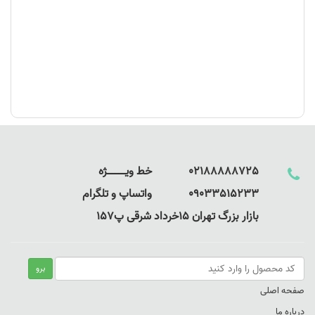
02188888725 خط ویـــــــــــــژه
09033515233 واتساپ و تلگرام
بازار بزرگ تهران 15خرداد شرقی پ157
صفحه اصلی
درباره ما