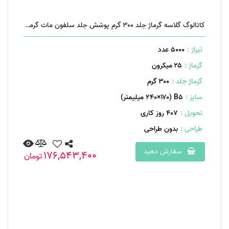
کاتالوگ گلاسه گرماژ جلد ۳۰۰ گرم پوشش جلد سلفون مات گرماژ داخل ۱۷۰ گرم ۴۰ صفحه منگنه تخت
تیراژ :
5000 عدد
گرماژ :
۲۵ میکرون
گرماژ جلد :
۳۰۰ گرم
سایز :
B۵ (۲۴۰×۱۷۰ میلیمتر)
تحویل :
407 روز کاری
طراحی :
بدون طراحی
سفارش دهید
176,543,400
تومان