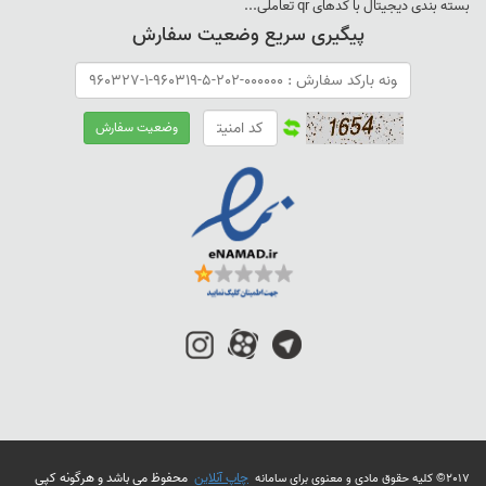
بسته بندی ديجيتال با کدهای qr تعاملی...
پیگیری سریع وضعیت سفارش
چاپ آنلاین
محفوظ می باشد و هرگونه کپی
2017© کلیه حقوق مادی و معنوی برای سامانه