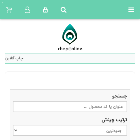
0
چاپ آنلاین: س
جستجو
ترتیب چینش