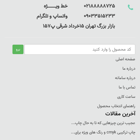
02188888725 خط ویـــــــــــــژه
09033515233 واتساپ و تلگرام
بازار بزرگ تهران 15خرداد شرقی پ157
صفحه اصلی
درباره ما
درباره سامانه
تماس با ما
ساعت کاری
راهنمای انتخاب محصول
آخرین مقالات
عجيب ترين چيزهايی که تا به حال چاپ...
چاپ ترکيبی cmyk و رنگ های ويژه برای...