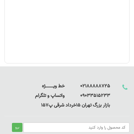
02188888725 خط ویـــــــــــــژه
09033515233 واتساپ و تلگرام
بازار بزرگ تهران 15خرداد شرقی پ157