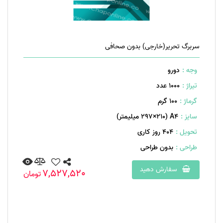
سربرگ تحریر(خارجی) بدون صحافی
وجه :
دورو
تیراژ :
1000 عدد
گرماژ :
۱۰۰ گرم
سایز :
A۴ (۲۹۷×۲۱۰ میلیمتر)
تحویل :
404 روز کاری
طراحی :
بدون طراحی
سفارش دهید
7,527,520
تومان