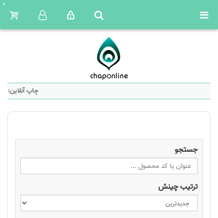
0
چاپ آنلاین: سا
جستجو
ترتیب چینش