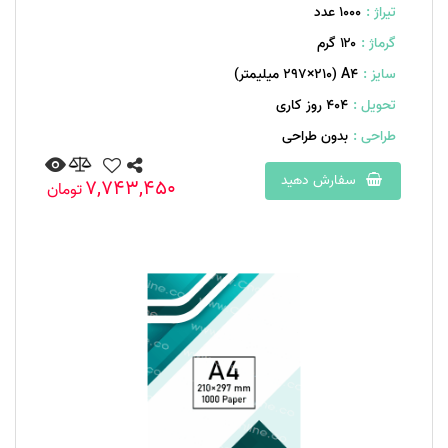
تیراژ :
1000 عدد
گرماژ :
۱۲۰ گرم
سایز :
A۴ (۲۹۷×۲۱۰ میلیمتر)
تحویل :
404 روز کاری
طراحی :
بدون طراحی
سفارش دهید
7,743,450
تومان