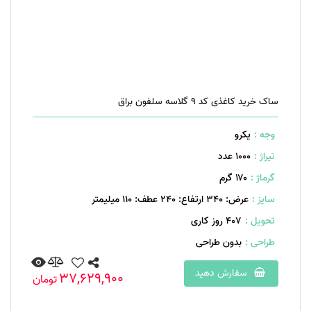
ساک خرید کاغذی کد 9 گلاسه سلفون براق
وجه :
یکرو
تیراژ :
1000 عدد
گرماژ :
۱۷۰ گرم
سایز :
عرض: 340 ارتفاع: 240 عطف: 110 میلیمتر
تحویل :
407 روز کاری
طراحی :
بدون طراحی
سفارش دهید
37,629,900
تومان