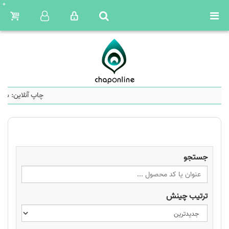
0
چاپ آنلاین: سام
جستجو
ترتیب چینش