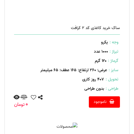
ساک خرید کاغذی کد 2 کرافت
وجه :
یکرو
تیراژ :
1000 عدد
گرماژ :
۱۲۰ گرم
سایز :
عرض: 260 ارتفاع: 165 عطف: 65 میلیمتر
تحویل :
407 روز کاری
طراحی :
بدون طراحی
ناموجود
0
تومان