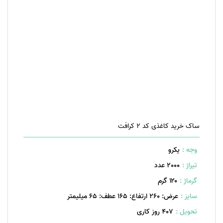
ساک خرید کاغذی کد 2 کرافت
وجه :
یکرو
تیراژ :
2000 عدد
گرماژ :
۱۲۰ گرم
سایز :
عرض: 260 ارتفاع: 165 عطف: 65 میلیمتر
تحویل :
407 روز کاری