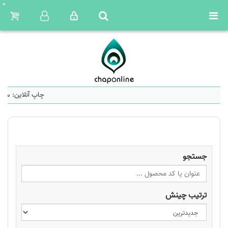
0
چاپ آنلاین: سام
جستجو
ترتیب چینش