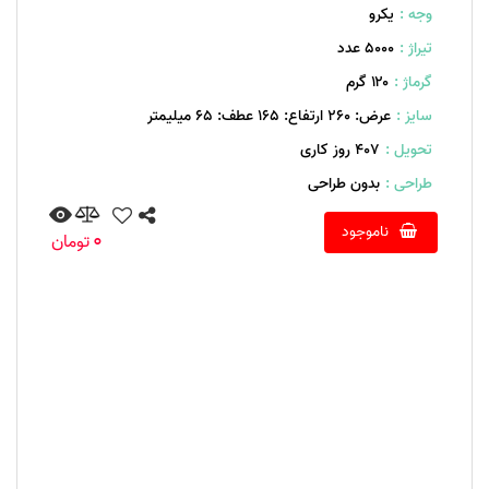
وجه :
یکرو
تیراژ :
5000 عدد
گرماژ :
۱۲۰ گرم
سایز :
عرض: 260 ارتفاع: 165 عطف: 65 میلیمتر
تحویل :
407 روز کاری
طراحی :
بدون طراحی
ناموجود
0
تومان