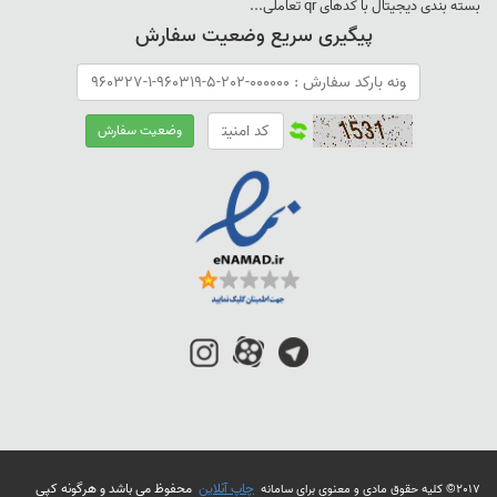
بسته بندی ديجيتال با کدهای qr تعاملی...
پیگیری سریع وضعیت سفارش
چاپ آنلاین
محفوظ می باشد و هرگونه کپی
2017© کلیه حقوق مادی و معنوی برای سامانه