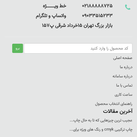
02188888725 خط ویـــــــــــــژه
09033515233 واتساپ و تلگرام
بازار بزرگ تهران 15خرداد شرقی پ157
صفحه اصلی
درباره ما
درباره سامانه
تماس با ما
ساعت کاری
راهنمای انتخاب محصول
آخرین مقالات
عجيب ترين چيزهايی که تا به حال چاپ...
چاپ ترکيبی cmyk و رنگ های ويژه برای...