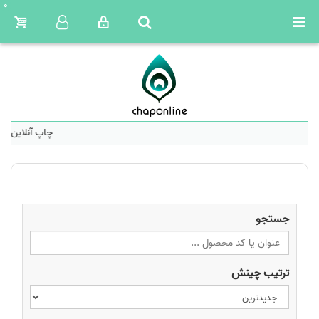
0
چاپ آنلاین: س
جستجو
ترتیب چینش