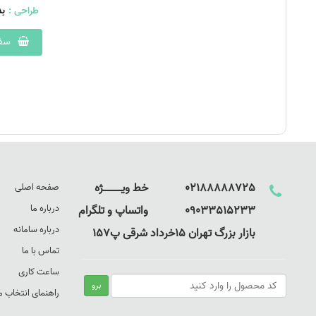
طراحی :
ب
سفا
02188888725 خط ویـــــــــــــژه
صفحه اصلی
درباره ما
09033515233 واتساپ و تلگرام
درباره سامانه
بازار بزرگ تهران 15خرداد شرقی پ157
تماس با ما
ساعت کاری
راهنمای انتخاب