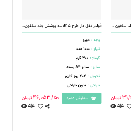
فولدر قفل دار طرح 1 گلاسه پوشش جلد سلفون براق
فولدر قفل دار طرح 5 گلاسه پوشش جلد سلفون مات
وجه :
دورو
تیراژ :
1000 عدد
گرماژ :
۳۰۰ گرم
سایز :
سایز A4 بسته
تحویل :
402 روز کاری
طراحی :
بدون طراحی
46,053,150
31,
تومان
تومان
سفارش دهید