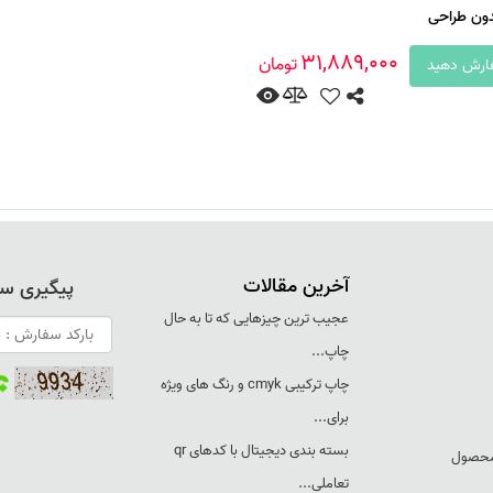
دون طراحی
31,889,000
تومان
رش دهید
آخرین مقالات
پیگیری س
عجيب ترين چيزهايی که تا به حال
چاپ...
چاپ ترکيبی cmyk و رنگ های ويژه
برای...
بسته بندی ديجيتال با کدهای qr
 محصول
تعاملی...