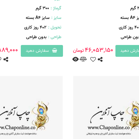
م
گرماژ :
۳۰۰ گرم
 بسته
سایز :
سایز A4 بسته
روز کاری
تحویل :
402 روز کاری
دون طراحی
طراحی :
بدون طراحی
889,000
46,053,150
تومان
رش دهید
سفارش دهید