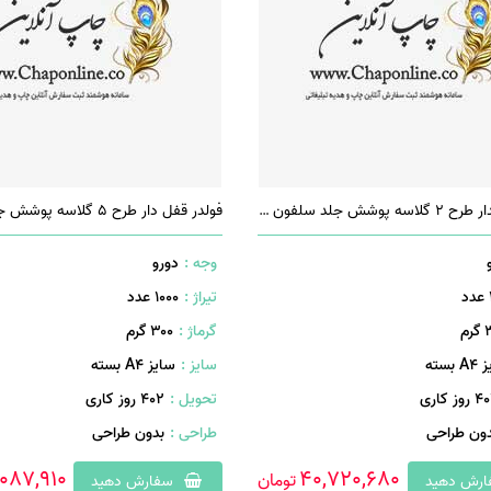
فولدر چسبدار طرح 2 گلاسه پوشش جلد سلفون براق
وجه :
دورو
تیراژ :
1000 عدد
م
گرماژ :
۳۰۰ گرم
 بسته
سایز :
سایز A4 بسته
روز کاری
تحویل :
402 روز کاری
دون طراحی
طراحی :
بدون طراحی
087,910
40,720,680
تومان
رش دهید
سفارش دهید