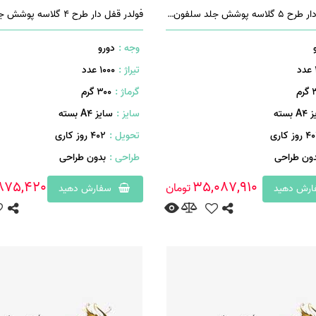
فولدر قفل دار طرح 5 گلاسه پوشش جلد سلفون براق
وجه :
دورو
تیراژ :
1000 عدد
م
گرماژ :
۳۰۰ گرم
 بسته
سایز :
سایز A4 بسته
روز کاری
تحویل :
402 روز کاری
دون طراحی
طراحی :
بدون طراحی
875,420
35,087,910
تومان
رش دهید
سفارش دهید