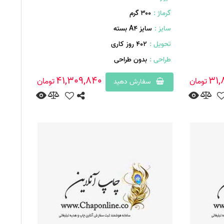
گرماژ :
۳۰۰ گرم
سایز :
سایز A4 بسته
تحویل :
402 روز کاری
طراحی :
بدون طراحی
41,309,840
31,
تومان
تومان
سفارش دهید