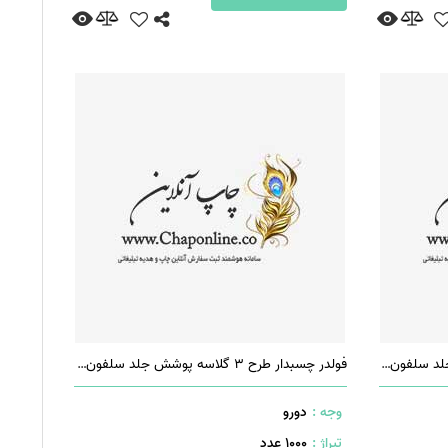
فولدر قفل دار طرح 4 گلاسه پوشش جلد سلفون براق
فولدر چسبدار طرح 3 گلاسه پوشش جلد سلفون براق
وجه :
دورو
تیراژ :
1000 عدد