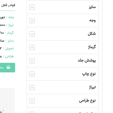
سایز
وجه :
دورو
وجه
تیراژ :
1000 عدد
گرماژ :
۳۰۰ گر
شکل
سایز :
سایز A4
گرماژ
تحویل :
402 
طراحی :
ب
پوشش جلد
سفا
نوع چاپ
تیراژ
نوع طراحی