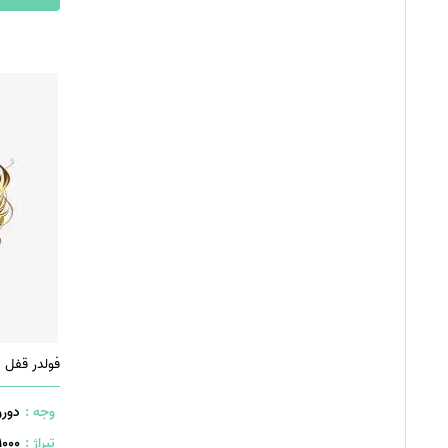
وجه :
دورو
تیراژ :
1000 عدد