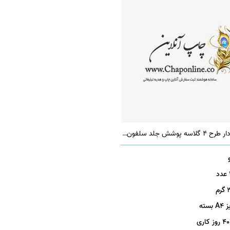
فولدر قفل دار طرح 4 گلاسه پوشش جلد سلفون مات
م
 بسته
روز کاری