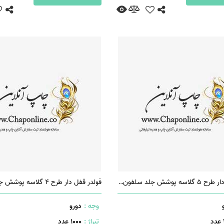
فولدر قفل دار طرح 5 گلاسه پوشش جلد سلفون براق
وجه :
دورو
تیراژ :
1000 عدد