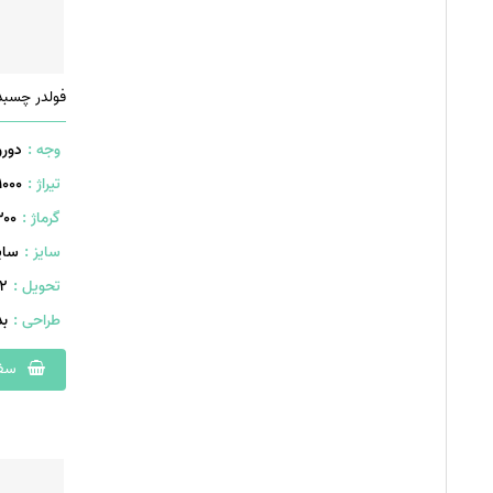
وجه :
دورو
تیراژ :
1000 عدد
گرماژ :
۳۰۰ گر
سایز :
سایز A4
تحویل :
402 
طراحی :
ب
سفا