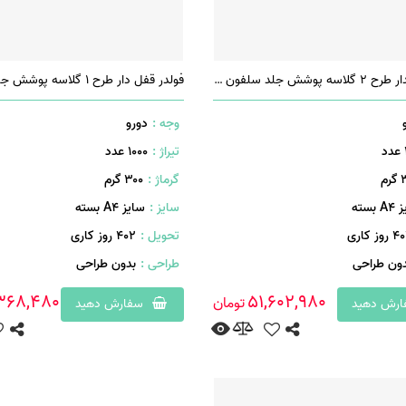
فولدر چسبدار طرح 2 گلاسه پوشش جلد سلفون براق
وجه :
دورو
تیراژ :
1000 عدد
م
گرماژ :
۳۰۰ گرم
 بسته
سایز :
سایز A4 بسته
روز کاری
تحویل :
402 روز کاری
دون طراحی
طراحی :
بدون طراحی
368,480
51,602,980
تومان
رش دهید
سفارش دهید