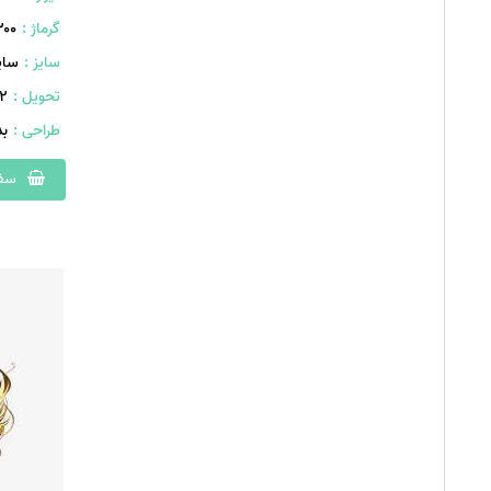
گرماژ :
۳۰۰ گر
سایز :
سایز A4
تحویل :
402 
طراحی :
ب
سفا