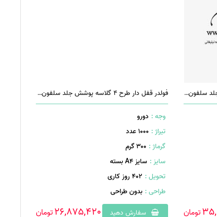
فولدر قفل دار طرح 5 گلاسه پوشش جلد سلفون مات
فولدر قفل دار طرح 4 گلاسه پوشش جلد سلفون مات
وجه :
دورو
تیراژ :
1000 عدد
گرماژ :
۳۰۰ گرم
سایز :
سایز A4 بسته
تحویل :
402 روز کاری
طراحی :
بدون طراحی
26,875,420
35,
تومان
تومان
سفارش دهید