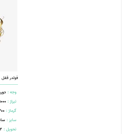
وجه :
دورو
تیراژ :
1000 عدد
گرماژ :
۳۰۰ گر
سایز :
سایز A4
تحویل :
402 