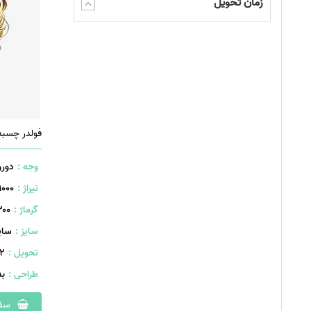
زمان تحویل
وجه :
دورو
تیراژ :
1000 عدد
گرماژ :
۳۰۰ گر
سایز :
سایز A4
تحویل :
402 
طراحی :
ب
سفا