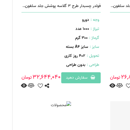
فولدر قفل دار طرح 4 گلاسه پوشش جلد سلفون براق
فولدر چسبدار طرح 3 گلاسه پوشش جلد سلفون براق
وجه :
دورو
تیراژ :
1000 عدد
گرماژ :
۳۰۰ گرم
سایز :
سایز A4 بسته
تحویل :
402 روز کاری
طراحی :
بدون طراحی
32,644,040
26,
تومان
تومان
سفارش دهید