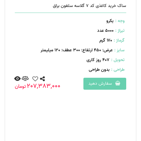
ساک خرید کاغذی کد 7 گلاسه سلفون براق
وجه :
یکرو
تیراژ :
5000 عدد
گرماژ :
۱۷۰ گرم
سایز :
عرض: 450 ارتفاع: 300 عطف: 120 میلیمتر
تحویل :
407 روز کاری
طراحی :
بدون طراحی
سفارش دهید
207,383,000
تومان