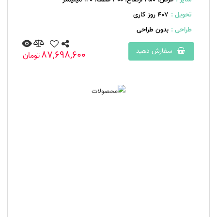
تحویل :
407 روز کاری
طراحی :
بدون طراحی
سفارش دهید
87,698,600
تومان