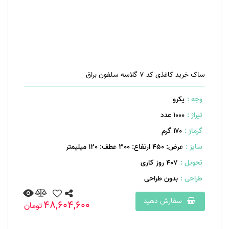
ساک خرید کاغذی کد 7 گلاسه سلفون براق
وجه :
یکرو
تیراژ :
1000 عدد
گرماژ :
۱۷۰ گرم
سایز :
عرض: 450 ارتفاع: 300 عطف: 120 میلیمتر
تحویل :
407 روز کاری
طراحی :
بدون طراحی
سفارش دهید
48,604,600
تومان