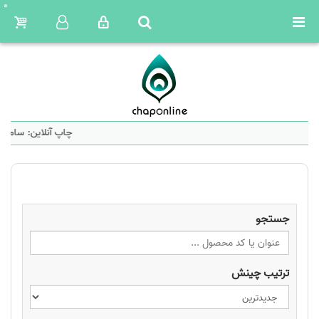
0
چاپ آنلاین: سامان
جستجو
ترتیب چینش