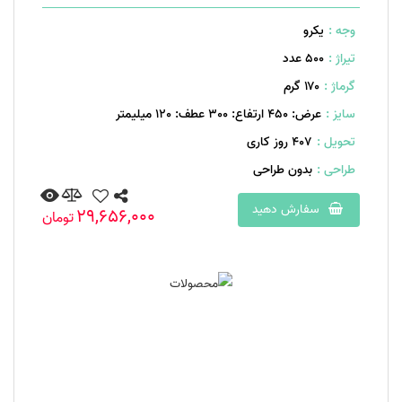
وجه :
یکرو
تیراژ :
500 عدد
گرماژ :
۱۷۰ گرم
سایز :
عرض: 450 ارتفاع: 300 عطف: 120 میلیمتر
تحویل :
407 روز کاری
طراحی :
بدون طراحی
سفارش دهید
29,656,000
تومان