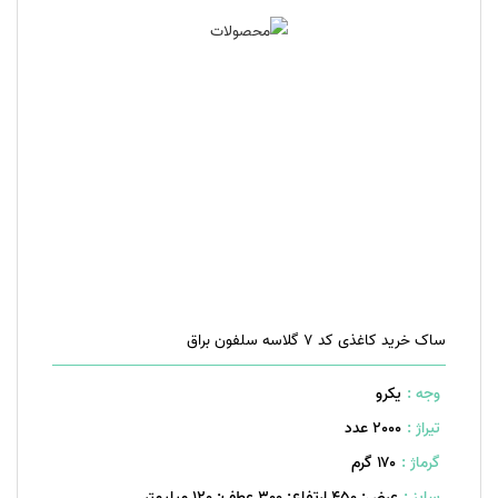
ساک خرید کاغذی کد 7 گلاسه سلفون براق
وجه :
یکرو
تیراژ :
2000 عدد
گرماژ :
۱۷۰ گرم
سایز :
عرض: 450 ارتفاع: 300 عطف: 120 میلیمتر