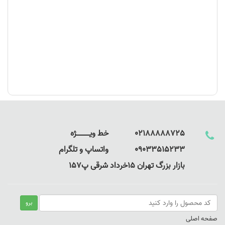
02188888725 خط ویـــــــــــــژه
09033515233 واتساپ و تلگرام
بازار بزرگ تهران 15خرداد شرقی پ157
صفحه اصلی