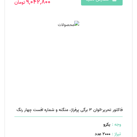
9,042,800
تومان
فاکتور تحریر-الوان ۳ برگی پرفراژ، منگنه و شماره افست چهار رنگ
وجه :
یکرو
تیراژ :
2000 عدد