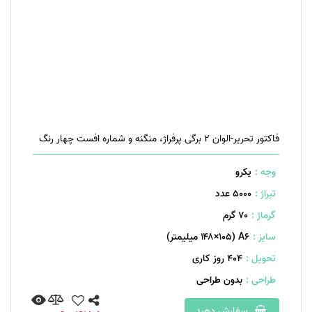
فاکتور تحریر-الوان ۲ برگی پرفراژ، منگنه و شماره افست چهار رنگ
وجه :
یکرو
تیراژ :
5000 عدد
گرماژ :
۷۰ گرم
سایز :
A۶ (۱۴۸×۱۰۵ میلیمتر)
تحویل :
404 روز کاری
طراحی :
بدون طراحی
سفارش دهید