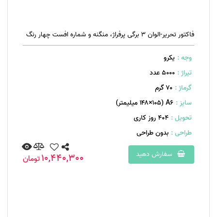
فاکتور تحریر-الوان ۳ برگی پرفراژ، منگنه و شماره افست چهار رنگ
وجه :
یکرو
تیراژ :
5000 عدد
گرماژ :
۷۰ گرم
سایز :
A۶ (۱۴۸×۱۰۵ میلیمتر)
تحویل :
404 روز کاری
طراحی :
بدون طراحی
سفارش دهید
10,440,300
تومان