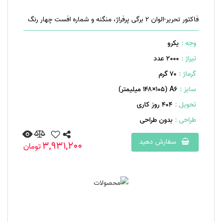
فاکتور تحریر-الوان ۲ برگی پرفراژ، منگنه و شماره افست چهار رنگ
وجه :
یکرو
تیراژ :
2000 عدد
گرماژ :
۷۰ گرم
سایز :
A۶ (۱۴۸×۱۰۵ میلیمتر)
تحویل :
404 روز کاری
طراحی :
بدون طراحی
سفارش دهید
3,931,200
تومان