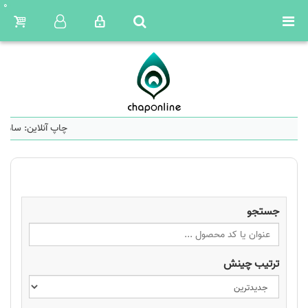
0
چاپ آنلاین: سامان
جستجو
ترتیب چینش