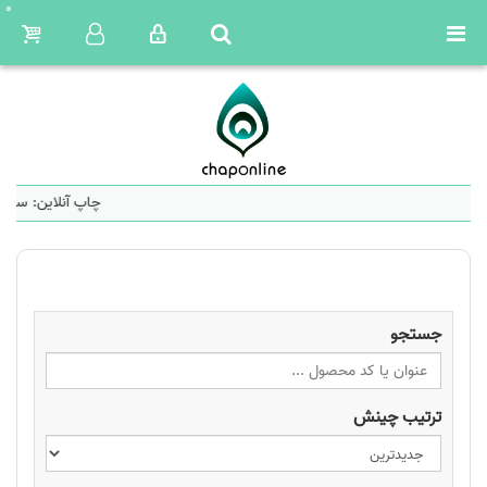
0
چاپ آنلاین: ساما
جستجو
ترتیب چینش