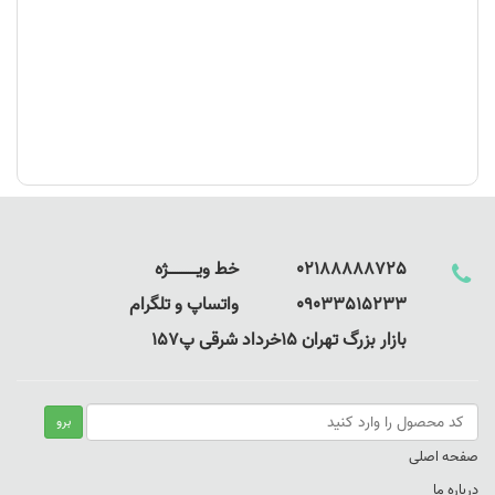
02188888725 خط ویـــــــــــــژه
09033515233 واتساپ و تلگرام
بازار بزرگ تهران 15خرداد شرقی پ157
صفحه اصلی
درباره ما