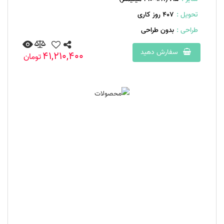
تحویل :
407 روز کاری
طراحی :
بدون طراحی
سفارش دهید
41,210,400
تومان