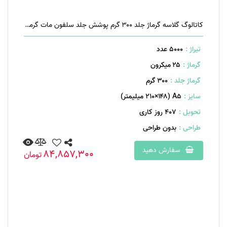
کاتالوگ گلاسه گرماژ جلد ۳۰۰ گرم پوشش جلد سلفون مات گرماژ داخل ۱۷۰ گرم ۱۶ صفحه منگنه تخت
تیراژ :
5000 عدد
گرماژ :
۲۵ میکرون
گرماژ جلد :
۳۰۰ گرم
سایز :
A۵ (۲۱۰×۱۴۸ میلیمتر)
تحویل :
407 روز کاری
طراحی :
بدون طراحی
سفارش دهید
84,857,300
تومان