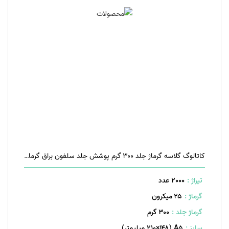
کاتالوگ گلاسه گرماژ جلد ۳۰۰ گرم پوشش جلد سلفون براق گرماژ داخل ۱۷۰ گرم ۱۶ صفحه منگنه تخت
تیراژ :
2000 عدد
گرماژ :
۲۵ میکرون
گرماژ جلد :
۳۰۰ گرم
سایز :
A۵ (۲۱۰×۱۴۸ میلیمتر)