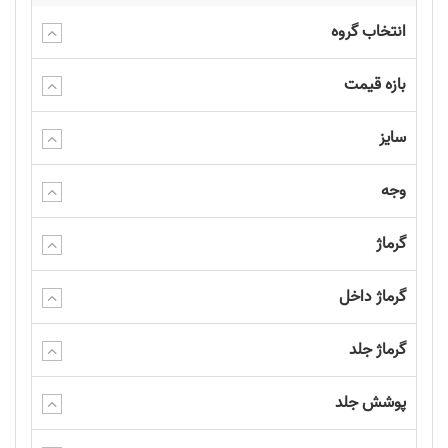
انتخاب گروه
بازه قیمت
سایز
وجه
گرماژ
گرماژ داخل
گرماژ جلد
پوشش جلد