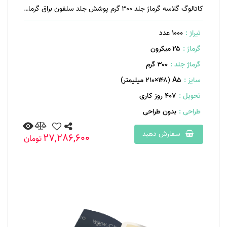
کاتالوگ گلاسه گرماژ جلد ۳۰۰ گرم پوشش جلد سلفون براق گرماژ داخل ۱۷۰ گرم ۱۶ صفحه منگنه تخت
تیراژ :
1000 عدد
گرماژ :
۲۵ میکرون
گرماژ جلد :
۳۰۰ گرم
سایز :
A۵ (۲۱۰×۱۴۸ میلیمتر)
تحویل :
407 روز کاری
طراحی :
بدون طراحی
سفارش دهید
27,286,600
تومان