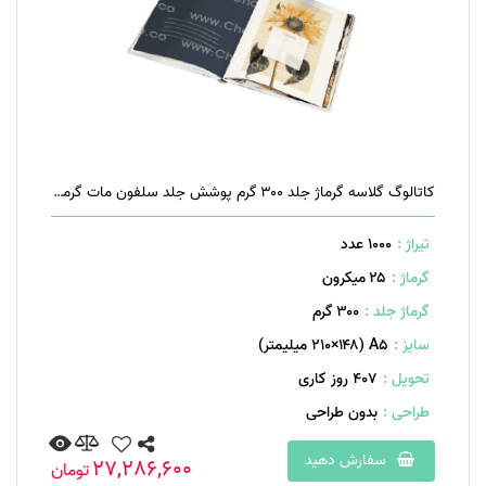
کاتالوگ گلاسه گرماژ جلد ۳۰۰ گرم پوشش جلد سلفون مات گرماژ داخل ۱۷۰ گرم ۱۶ صفحه منگنه تخت
تیراژ :
1000 عدد
گرماژ :
۲۵ میکرون
گرماژ جلد :
۳۰۰ گرم
سایز :
A۵ (۲۱۰×۱۴۸ میلیمتر)
تحویل :
407 روز کاری
طراحی :
بدون طراحی
سفارش دهید
27,286,600
تومان