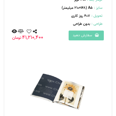
سایز :
A۵ (۲۱۰×۱۴۸ میلیمتر)
تحویل :
407 روز کاری
طراحی :
بدون طراحی
سفارش دهید
41,210,400
تومان