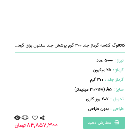
کاتالوگ گلاسه گرماژ جلد ۳۰۰ گرم پوشش جلد سلفون براق گرماژ داخل ۱۷۰ گرم ۱۶ صفحه منگنه تخت
تیراژ :
5000 عدد
گرماژ :
۲۵ میکرون
گرماژ جلد :
۳۰۰ گرم
سایز :
A۵ (۲۱۰×۱۴۸ میلیمتر)
تحویل :
407 روز کاری
طراحی :
بدون طراحی
سفارش دهید
84,857,300
تومان