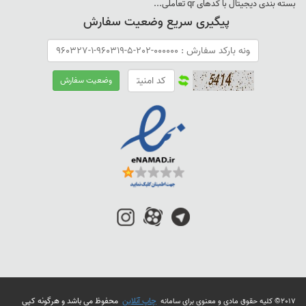
بسته بندی ديجيتال با کدهای qr تعاملی...
پیگیری سریع وضعیت سفارش
چاپ آنلاین
محفوظ می باشد و هرگونه کپی
2017© کلیه حقوق مادی و معنوی برای سامانه