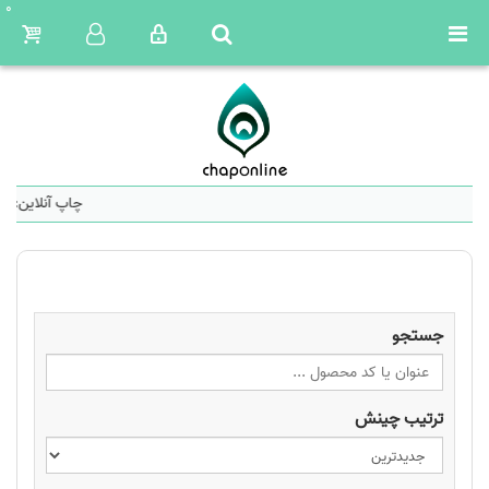
0
چاپ آنلاین: س
جستجو
ترتیب چینش