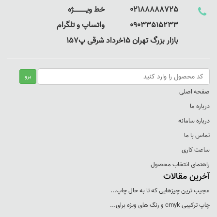
02188888725 خط ویـــــــــــــژه
09033515233 واتساپ و تلگرام
بازار بزرگ تهران 15خرداد شرقی پ157
صفحه اصلی
درباره ما
درباره سامانه
تماس با ما
ساعت کاری
راهنمای انتخاب محصول
آخرین مقالات
عجيب ترين چيزهايی که تا به حال چاپ...
چاپ ترکيبی cmyk و رنگ های ويژه برای...