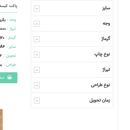
پاکت کیسه 
سایز
وجه :
یکرو
وجه
تیراژ :
1000 عدد
گرماژ :
۱۲۰ گرم
گرماژ
سایز :
A۴ (۴۸۰×۳4۵ میلیمتر)
نوع چاپ
تحویل :
402 
طراحی :
ب
تیراژ
سفا
نوع طراحی
زمان تحویل