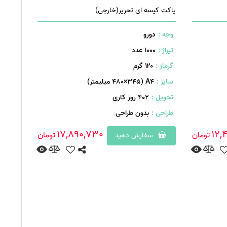
پاکت کیسه ای تحریر(خارجی)
وجه :
دورو
تیراژ :
1000 عدد
گرماژ :
۱۲۰ گرم
سایز :
A۴ (۴۸۰×۳4۵ میلیمتر)
تحویل :
402 روز کاری
طراحی :
بدون طراحی
17,890,730
12,
تومان
تومان
سفارش دهید