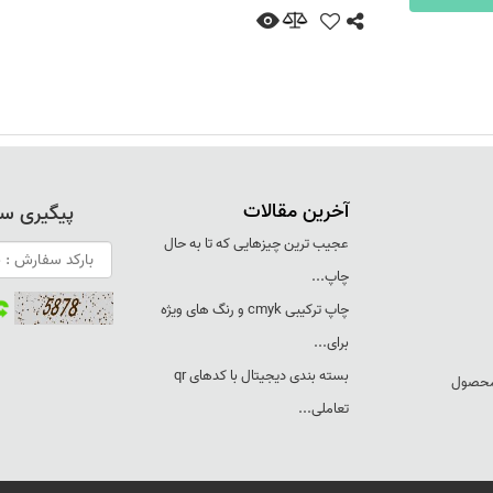
آخرین مقالات
پیگیری س
عجيب ترين چيزهايی که تا به حال
چاپ...
چاپ ترکيبی cmyk و رنگ های ويژه
برای...
بسته بندی ديجيتال با کدهای qr
 محصول
تعاملی...