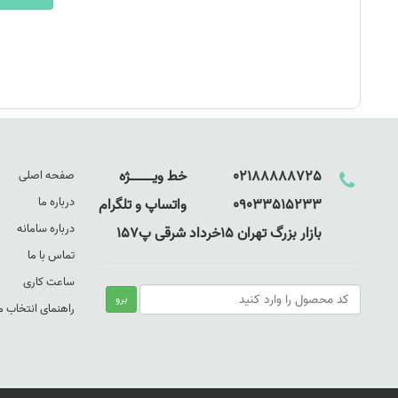
02188888725 خط ویـــــــــــــژه
صفحه اصلی
درباره ما
09033515233 واتساپ و تلگرام
درباره سامانه
بازار بزرگ تهران 15خرداد شرقی پ157
تماس با ما
ساعت کاری
راهنمای انتخاب