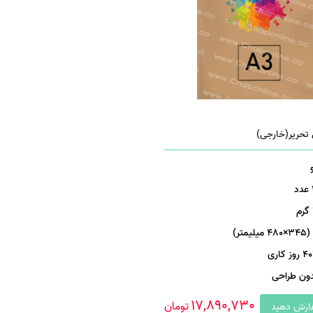
تحریر(خارجی)
روز کاری
دون طراحی
17,890,730
تومان
رش دهید