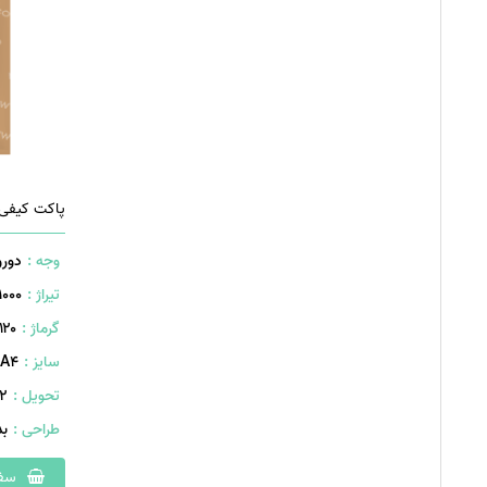
پاکت کیفی 
وجه :
دورو
تیراژ :
1000 عدد
گرماژ :
۱۲۰ گرم
سایز :
A۴ (۴۸۰×۳4۵ میلیمتر)
تحویل :
402 
طراحی :
ب
سفا