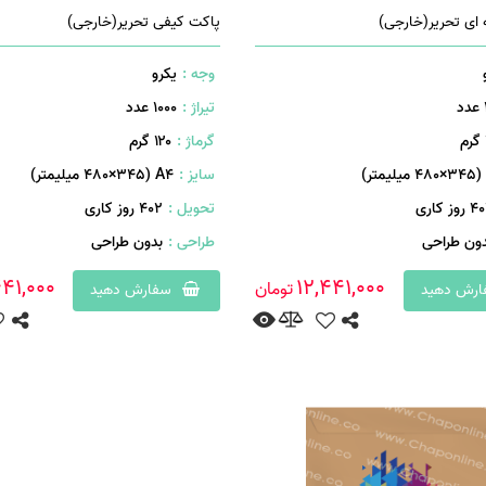
ای تحریر(خارجی)
پاکت کیفی تحریر(خارجی)
وجه :
یکرو
تیراژ :
1000 عدد
گرماژ :
۱۲۰ گرم
سایز :
A۴ (۴۸۰×۳4۵ میلیمتر)
روز کاری
تحویل :
402 روز کاری
دون طراحی
طراحی :
بدون طراحی
441,000
12,441,000
تومان
رش دهید
سفارش دهید