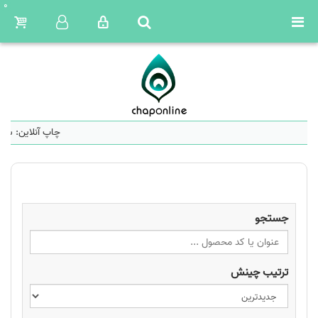
0
چاپ آنلاین: سام
جستجو
ترتیب چینش