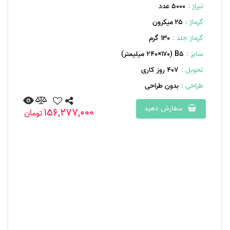
تیراژ :
5000 عدد
گرماژ :
۲۵ میکرون
گرماژ جلد :
۱۳۰ گرم
سایز :
B۵ (۲۴۰×۱۷۰ میلیمتر)
تحویل :
407 روز کاری
طراحی :
بدون طراحی
سفارش دهید
156,277,000
تومان