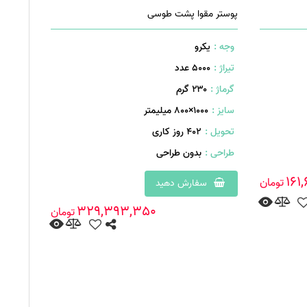
پوستر مقوا پشت طوسی
وجه :
یکرو
تیراژ :
5000 عدد
گرماژ :
۲۳۰ گرم
سایز :
1000×800 میلیمتر
تحویل :
402 روز کاری
طراحی :
بدون طراحی
161
تومان
سفارش دهید
329,393,350
تومان