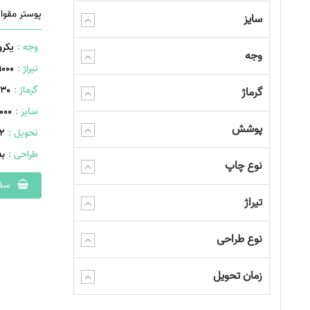
پوستر مقو
سایز
وجه :
یکرو
وجه
تیراژ :
1000 عدد
گرماژ :
۲۳۰ گ
گرماژ
سایز :
1000×800 میل
پوشش
تحویل :
402 
طراحی :
ب
نوع چاپ
سفا
تیراژ
نوع طراحی
زمان تحویل