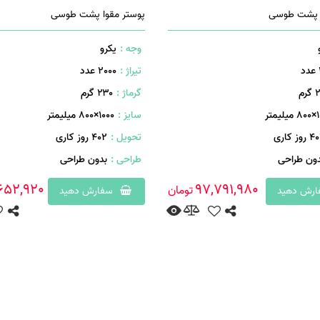
ا پشت طوسی
پوستر مقوا پشت طوسی
وجه :
یکرو
تیراژ :
2000 عدد
رم
گرماژ :
۲۳۰ گرم
یمتر
سایز :
1000×800 میلیمتر
روز کاری
تحویل :
402 روز کاری
دون طراحی
طراحی :
بدون طراحی
,652,920
97,791,980
تومان
رش دهید
سفارش دهید