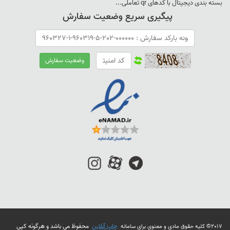
بسته بندی ديجيتال با کدهای qr تعاملی...
پیگیری سریع وضعیت سفارش
چاپ آنلاین
محفوظ می باشد و هرگونه کپی
2017© کلیه حقوق مادی و معنوی برای سامانه