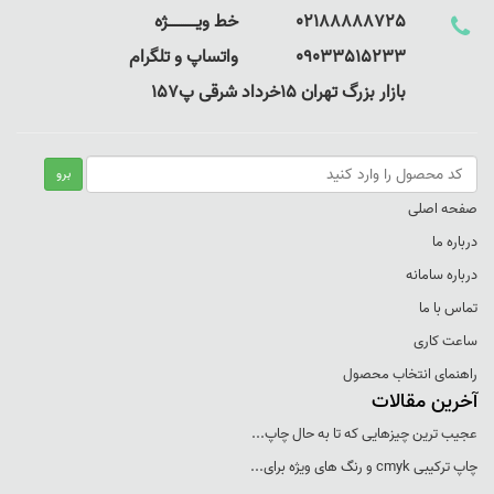
02188888725 خط ویـــــــــــــژه
09033515233 واتساپ و تلگرام
بازار بزرگ تهران 15خرداد شرقی پ157
صفحه اصلی
درباره ما
درباره سامانه
تماس با ما
ساعت کاری
راهنمای انتخاب محصول
آخرین مقالات
عجيب ترين چيزهايی که تا به حال چاپ...
چاپ ترکيبی cmyk و رنگ های ويژه برای...