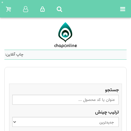
0
چاپ آنلاین: سا
جستجو
ترتیب چینش