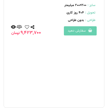
سایز :
200×200 میلیمتر
تحویل :
404 روز کاری
طراحی :
بدون طراحی
سفارش دهید
9,423,700
تومان