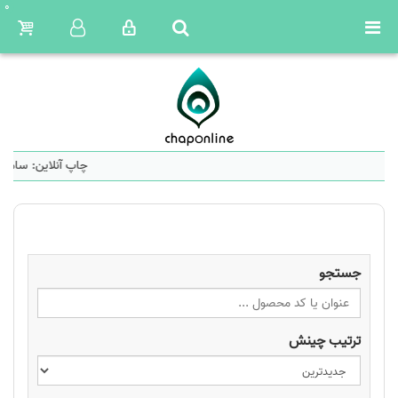
0
چاپ آنلاین: سامان
جستجو
ترتیب چینش