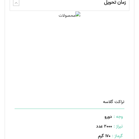
زمان تحویل
تراکت گلاسه
وجه :
دورو
تیراژ :
2000 عدد
گرماژ :
۱۷۰ گرم