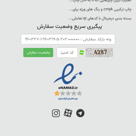
عجيب ترين چيزهايی که تا به حال چاپ...
چاپ ترکيبی cmyk و رنگ های ويژه برای...
بسته بندی ديجيتال با کدهای qr تعاملی...
پیگیری سریع وضعیت سفارش