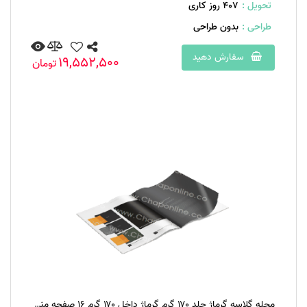
تحویل :
407 روز کاری
طراحی :
بدون طراحی
سفارش دهید
19,552,500
تومان
مجله گلاسه گرماژ جلد ۱۷۰ گرم گرماژ داخل ۱۷۰ گرم ۱۶ صفحه منگنه تخت