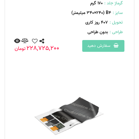
گرماژ جلد :
۱۷۰ گرم
سایز :
B۴ (۳۴۰×۲۴۰ میلیمتر)
تحویل :
407 روز کاری
طراحی :
بدون طراحی
سفارش دهید
228,725,200
تومان