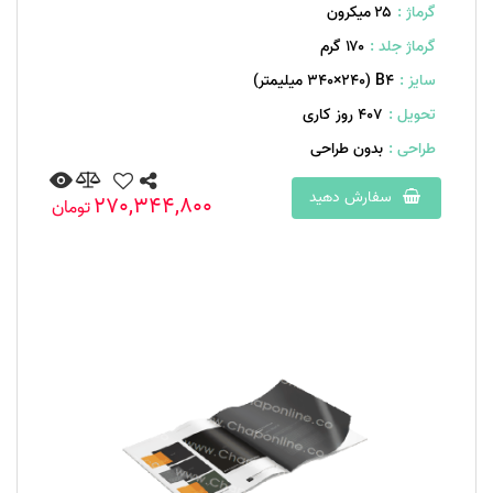
گرماژ :
۲۵ میکرون
گرماژ جلد :
۱۷۰ گرم
سایز :
B۴ (۳۴۰×۲۴۰ میلیمتر)
تحویل :
407 روز کاری
طراحی :
بدون طراحی
سفارش دهید
270,344,800
تومان