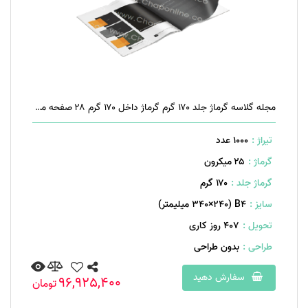
مجله گلاسه گرماژ جلد ۱۷۰ گرم گرماژ داخل ۱۷۰ گرم ۲۸ صفحه منگنه تخت
تیراژ :
1000 عدد
گرماژ :
۲۵ میکرون
گرماژ جلد :
۱۷۰ گرم
سایز :
B۴ (۳۴۰×۲۴۰ میلیمتر)
تحویل :
407 روز کاری
طراحی :
بدون طراحی
سفارش دهید
96,925,400
تومان