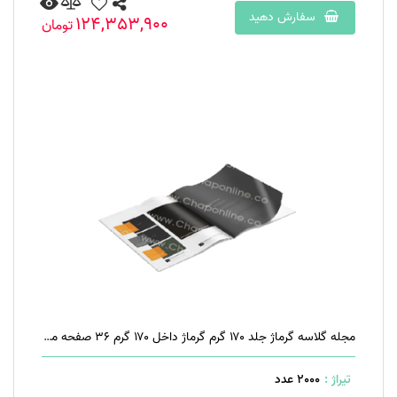
سفارش دهید
124,353,900
تومان
مجله گلاسه گرماژ جلد ۱۷۰ گرم گرماژ داخل ۱۷۰ گرم ۳۶ صفحه منگنه تخت
تیراژ :
2000 عدد