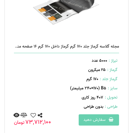
مجله گلاسه گرماژ جلد ۱۷۰ گرم گرماژ داخل ۱۷۰ گرم ۱۶ صفحه منگنه تخت
تیراژ :
5000 عدد
گرماژ :
۲۵ میکرون
گرماژ جلد :
۱۷۰ گرم
سایز :
B۵ (۲۴۰×۱۷۰ میلیمتر)
تحویل :
407 روز کاری
طراحی :
بدون طراحی
سفارش دهید
73,712,100
تومان