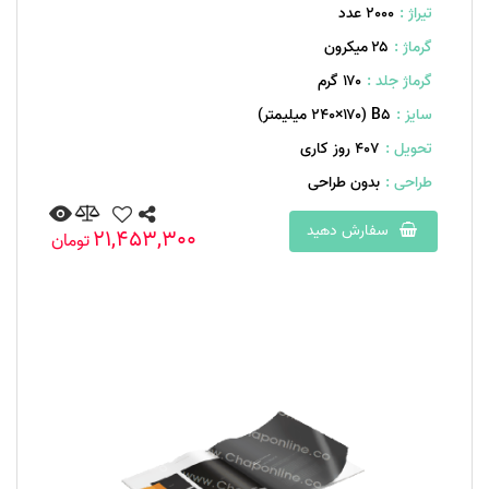
تیراژ :
2000 عدد
گرماژ :
۲۵ میکرون
گرماژ جلد :
۱۷۰ گرم
سایز :
B۵ (۲۴۰×۱۷۰ میلیمتر)
تحویل :
407 روز کاری
طراحی :
بدون طراحی
سفارش دهید
21,453,300
تومان