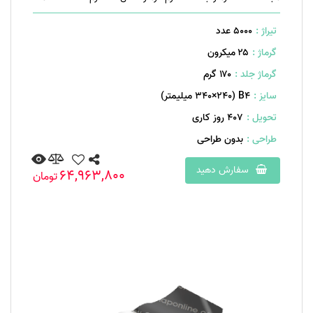
تیراژ :
5000 عدد
گرماژ :
۲۵ میکرون
گرماژ جلد :
۱۷۰ گرم
سایز :
B۴ (۳۴۰×۲۴۰ میلیمتر)
تحویل :
407 روز کاری
طراحی :
بدون طراحی
سفارش دهید
64,963,800
تومان