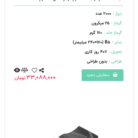
تیراژ :
2000 عدد
گرماژ :
۲۵ میکرون
گرماژ جلد :
۱۷۰ گرم
سایز :
B۵ (۲۴۰×۱۷۰ میلیمتر)
تحویل :
407 روز کاری
طراحی :
بدون طراحی
سفارش دهید
33,088,000
تومان