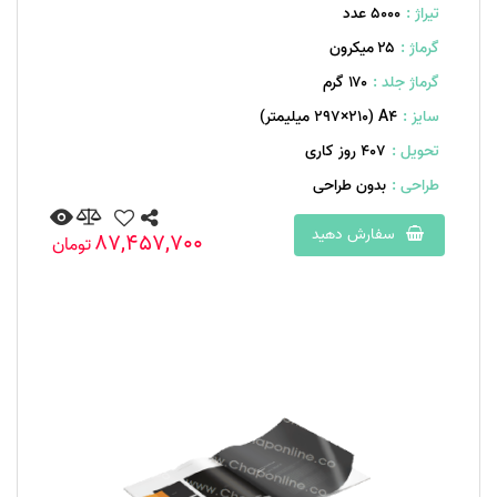
تیراژ :
5000 عدد
گرماژ :
۲۵ میکرون
گرماژ جلد :
۱۷۰ گرم
سایز :
A۴ (۲۹۷×۲۱۰ میلیمتر)
تحویل :
407 روز کاری
طراحی :
بدون طراحی
سفارش دهید
87,457,700
تومان