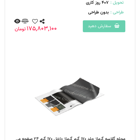
تحویل :
407 روز کاری
طراحی :
بدون طراحی
سفارش دهید
175,803,100
تومان
مجله گلاسه گرماژ جلد ۱۷۰ گرم گرماژ داخل ۱۷۰ گرم ۲۴ صفحه منگنه تخت