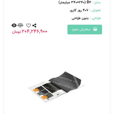
سایز :
B۴ (۳۴۰×۲۴۰ میلیمتر)
تحویل :
407 روز کاری
طراحی :
بدون طراحی
سفارش دهید
204,246,900
تومان