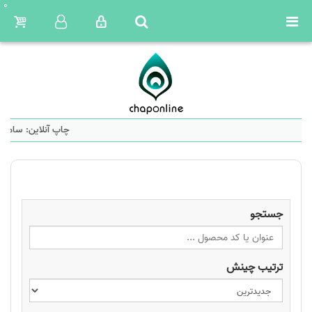
0
چاپ آنلاین: سامانه
جستجو
ترتیب چینش