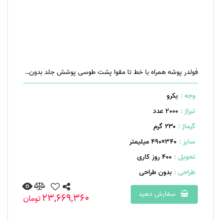
فولدر پوشه همراه با خط تا مقوا پشت طوسی پوشش جلد بدون پوشش افست دو رنگ (قرمز و مشکی)
وجه :
یکرو
تیراژ :
2000 عدد
گرماژ :
۲۳۰ گرم
سایز :
340×490 میلیمتر
تحویل :
400 روز کاری
طراحی :
بدون طراحی
سفارش دهید
23,669,360
تومان