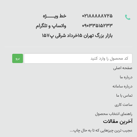
02188888725 خط ویـــــــــــــژه
09033515233 واتساپ و تلگرام
بازار بزرگ تهران 15خرداد شرقی پ157
صفحه اصلی
درباره ما
درباره سامانه
تماس با ما
ساعت کاری
راهنمای انتخاب محصول
آخرین مقالات
عجيب ترين چيزهايی که تا به حال چاپ...