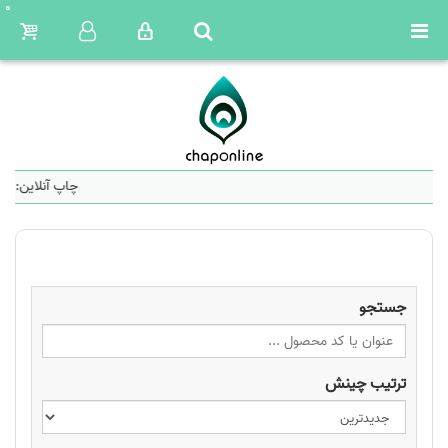
0
چاپ آنلاین: سا
جستجو
ترتیب چینش