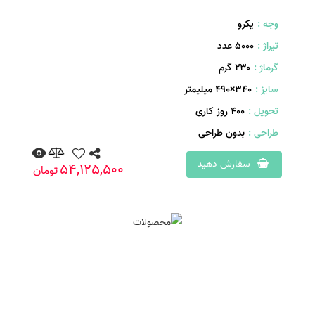
وجه :
یکرو
تیراژ :
5000 عدد
گرماژ :
۲۳۰ گرم
سایز :
340×490 میلیمتر
تحویل :
400 روز کاری
طراحی :
بدون طراحی
سفارش دهید
54,125,500
تومان