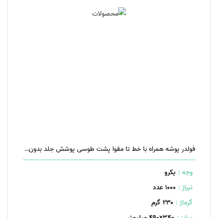
فولدر پوشه همراه با خط تا مقوا پشت طوسی پوشش جلد بدون پوشش افست دو رنگ (قرمز و مشکی)
وجه :
یکرو
تیراژ :
1000 عدد
گرماژ :
۲۳۰ گرم
سایز :
340×490 میلیمتر