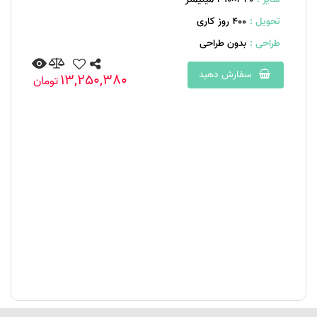
تحویل :
400 روز کاری
طراحی :
بدون طراحی
سفارش دهید
13,250,380
تومان