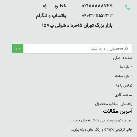
02188888725 خط ویـــــــــــــژه
09033515233 واتساپ و تلگرام
بازار بزرگ تهران 15خرداد شرقی پ157
صفحه اصلی
درباره ما
درباره سامانه
تماس با ما
ساعت کاری
راهنمای انتخاب محصول
آخرین مقالات
عجيب ترين چيزهايی که تا به حال چاپ...
چاپ ترکيبی cmyk و رنگ های ويژه برای...