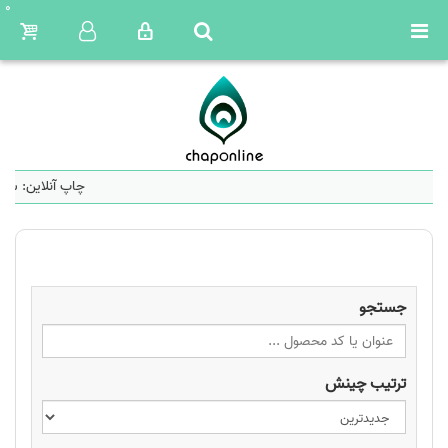
0
چاپ آنلاین: سا
جستجو
ترتیب چینش