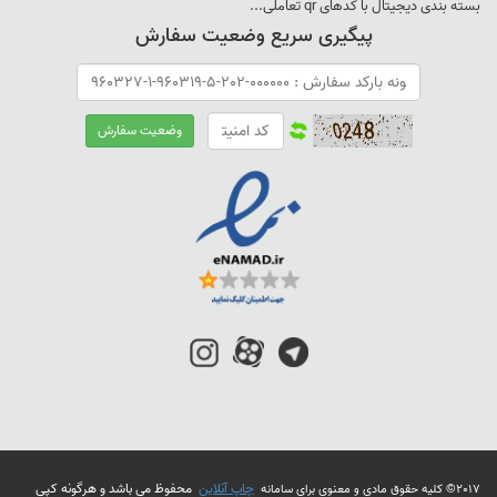
بسته بندی ديجيتال با کدهای qr تعاملی...
پیگیری سریع وضعیت سفارش
چاپ آنلاین
محفوظ می باشد و هرگونه کپی
2017© کلیه حقوق مادی و معنوی برای سامانه