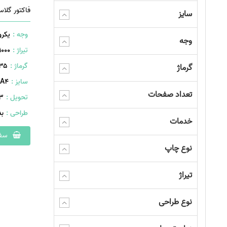
سایز
وجه :
یکرو
وجه
تیراژ :
1000 عدد
گرماژ :
۱۳۵ گ
گرماژ
سایز :
A۴ (۲۹۷×۲۱۰ میلیمتر)
تعداد صفحات
تحویل :
403 
طراحی :
ب
خدمات
سفا
نوع چاپ
تیراژ
نوع طراحی