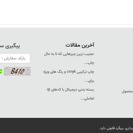
آخرین مقالات
پیگیری س
عجيب ترين چيزهايی که تا به حال
چاپ...
چاپ ترکيبی cmyk و رنگ های ويژه
برای...
بسته بندی ديجيتال با کدهای qr
 محصول
تعاملی...
ری ،پیگرد قانونی دارد.