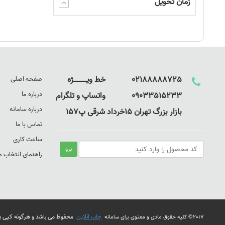
زمان تحویل
02188888725 خط ویـــــــــــــژه
صفحه اصلی
درباره ما
09033515233 واتساپ و تلگرام
درباره سامانه
بازار بزرگ تهران 15خرداد شرقی پ157
تماس با ما
ساعت کاری
راهنمای انتخاب
چاپ آنلاین
محفوظ می باشد و هرگونه کپی بردا
2017© کلیه حقوق مادی و معنوی برای سامانه