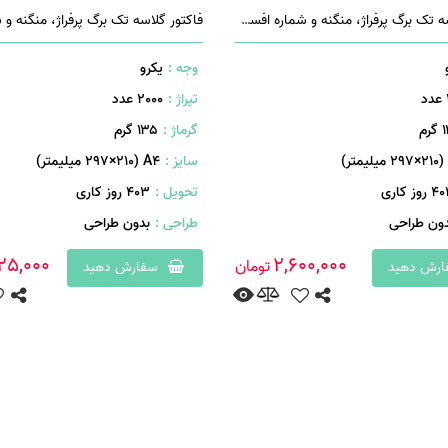
فاکتور گلاسه تک برگ پرفراژ، منگنه و شماره افست چهار رنگ
وجه :
یکرو
تیراژ :
2000 عدد
رم
گرماژ :
۱۳۵ گرم
سایز :
A۴ (۲۹۷×۲۱۰ میلیمتر)
روز کاری
تحویل :
403 روز کاری
دون طراحی
طراحی :
بدون طراحی
25,000
2,600,000
تومان
رش دهید
سفارش دهید