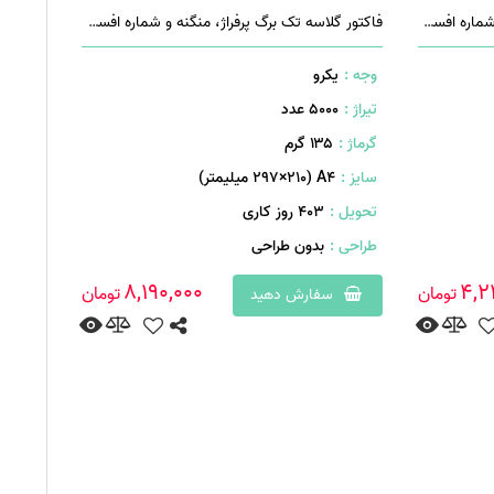
فاکتور گلاسه تک برگ پرفراژ، منگنه و شماره افست چهار رنگ
فاکتور گلاسه تک برگ پرفراژ، منگنه و شماره افست چهار رنگ
وجه :
یکرو
تیراژ :
5000 عدد
گرماژ :
۱۳۵ گرم
سایز :
A۴ (۲۹۷×۲۱۰ میلیمتر)
تحویل :
403 روز کاری
طراحی :
بدون طراحی
8,190,000
4,2
تومان
تومان
سفارش دهید