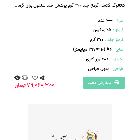
کاتالوگ گلاسه گرماژ جلد ۳۰۰ گرم پوشش جلد سلفون براق گرماژ داخل ۱۷۰ گرم ۲۰ صفحه منگنه تخت
تیراژ :
1000 عدد
گرماژ :
۲۵ میکرون
گرماژ جلد :
۳۰۰ گرم
سایز :
A۴ (۲۹۷×۲۱۰ میلیمتر)
تحویل :
407 روز کاری
طراحی :
بدون طراحی
سفارش دهید
79,060,300
تومان