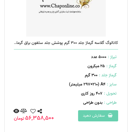
کاتالوگ گلاسه گرماژ جلد ۳۰۰ گرم پوشش جلد سلفون براق گرماژ داخل ۱۷۰ گرم ۲۰ صفحه منگنه تخت
تیراژ :
5000 عدد
گرماژ :
۲۵ میکرون
گرماژ جلد :
۳۰۰ گرم
سایز :
A۴ (۲۹۷×۲۱۰ میلیمتر)
تحویل :
407 روز کاری
طراحی :
بدون طراحی
سفارش دهید
56,358,500
تومان