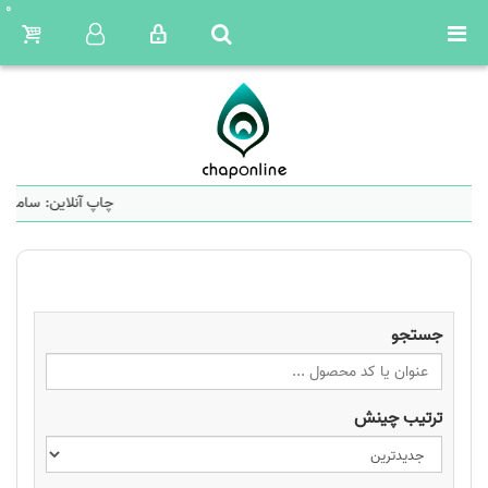
0
چاپ آنلاین: سامانه
جستجو
ترتیب چینش