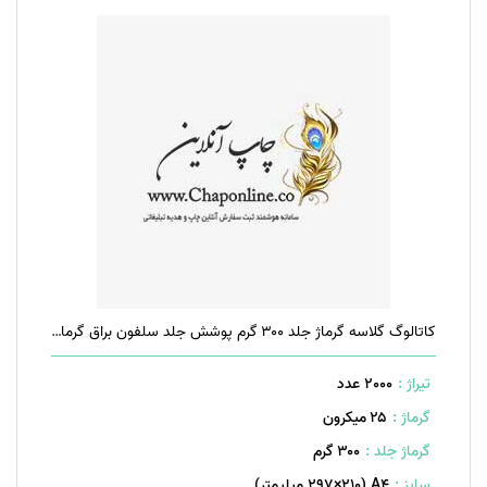
کاتالوگ گلاسه گرماژ جلد ۳۰۰ گرم پوشش جلد سلفون براق گرماژ داخل ۱۷۰ گرم ۲۰ صفحه منگنه تخت
تیراژ :
2000 عدد
گرماژ :
۲۵ میکرون
گرماژ جلد :
۳۰۰ گرم
سایز :
A۴ (۲۹۷×۲۱۰ میلیمتر)