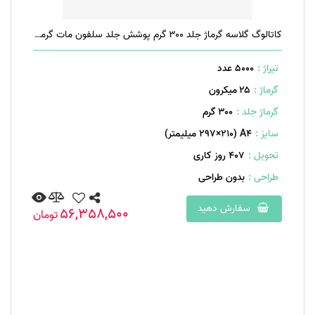
کاتالوگ گلاسه گرماژ جلد ۳۰۰ گرم پوشش جلد سلفون مات گرماژ داخل ۱۷۰ گرم ۲۰ صفحه منگنه تخت
تیراژ :
5000 عدد
گرماژ :
۲۵ میکرون
گرماژ جلد :
۳۰۰ گرم
سایز :
A۴ (۲۹۷×۲۱۰ میلیمتر)
تحویل :
407 روز کاری
طراحی :
بدون طراحی
سفارش دهید
56,358,500
تومان