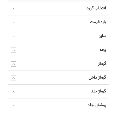
انتخاب گروه
بازه قیمت
سایز
وجه
گرماژ
گرماژ داخل
گرماژ جلد
پوشش جلد