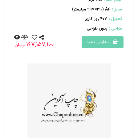
سایز :
A۴ (۲۹۷×۲۱۰ میلیمتر)
تحویل :
407 روز کاری
طراحی :
بدون طراحی
سفارش دهید
167,157,100
تومان