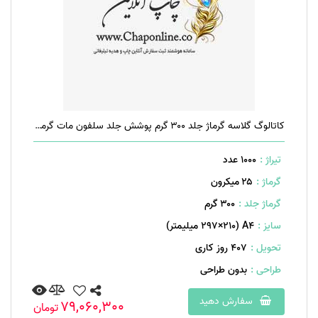
کاتالوگ گلاسه گرماژ جلد ۳۰۰ گرم پوشش جلد سلفون مات گرماژ داخل ۱۷۰ گرم ۲۰ صفحه منگنه تخت
تیراژ :
1000 عدد
گرماژ :
۲۵ میکرون
گرماژ جلد :
۳۰۰ گرم
سایز :
A۴ (۲۹۷×۲۱۰ میلیمتر)
تحویل :
407 روز کاری
طراحی :
بدون طراحی
سفارش دهید
79,060,300
تومان