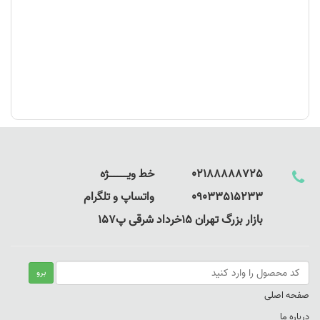
02188888725 خط ویـــــــــــــژه
09033515233 واتساپ و تلگرام
بازار بزرگ تهران 15خرداد شرقی پ157
صفحه اصلی
درباره ما