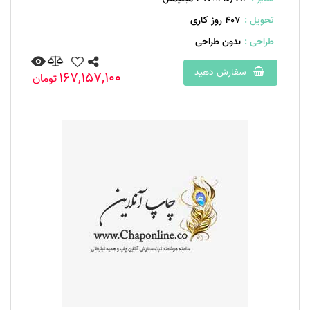
تحویل :
407 روز کاری
طراحی :
بدون طراحی
سفارش دهید
167,157,100
تومان